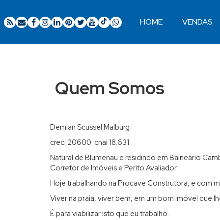
HOME
VENDAS
Ocupação 2 pessoas
Apartamentos 02 Dorm.
Apartamentos 03 Dorm.
Apartamentos 04 Dorm. ou +
Apartamentos Alto Padrão
Apartamentos Quadra Mar
Apartamentos Frente Mar
Quem Somos
Demian Scussel Malburg
creci 20600 cnai 18.631
Natural de Blumenau e residindo em Balneário Cam
Corretor de Imóveis e Perito Avaliador.
Hoje trabalhando na Procave Construtora, e com mai
Viver na praia, viver bem, em um bom imóvel que l
É para viabilizar isto que eu trabalho.