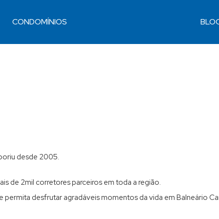
CONDOMÍNIOS
BLO
Casas 04 Dorm. ou +
Casas em Condomínio
Armazém / Galpão / Garagem
Residencial e Comercial
A partir de R$3.000.000
De R$1.500.000 Até R$3.000.000
Imóveis até R$1.500.000
Chácaras / Fazendas
boriu desde 2005.
s de 2mil corretores parceiros em toda a região.
he permita desfrutar agradáveis momentos da vida em Balneário C