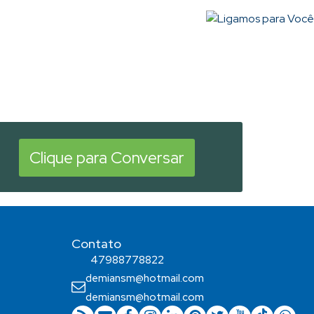
Clique para Conversar
Contato
47988778822
demiansm@hotmail.com
demiansm@hotmail.com