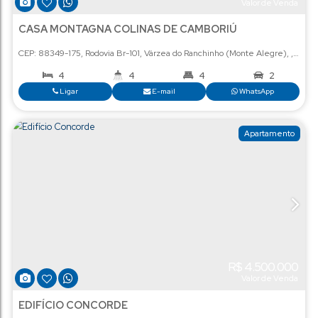
R$
5
Val
CASA MONTAGNA COLINAS DE CAMBORIÚ
CEP: 88349-175
,
Rodovia Br-101
,
Várzea do Ranchinho (Monte
4
4
4
Ligar
E-mail
Wha
Ap