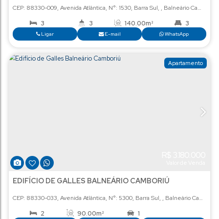
R$
4
Val
EDIFÍCIO CONCORDE
CEP: 88330-009
,
Avenida Atlântica
,
N°:
1530
,
Barra Sul
,
Balneá
3
3
140
.00
m²
1
Ligar
E-mail
Wha
Ap