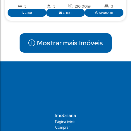
Barra
,
Balneário Camboriú
,
Brasil
3
3
3
2
Ligar
E-mail
Wha
Mostrar mais Imóveis
Imobiliária
R
Página inicial
Val
Comprar