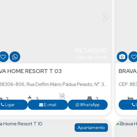
R$
7.459.912
Valor de Venda
VA HOME RESORT T 03
BRAVA
 88306-806
,
Rua Delfim Mário Pádua Peixoto
,
N°:
350
,
Praia Brava
CEP: 88
3
3
3
190
.00
m²
Ligar
E-mail
WhatsApp
3
Apartamento