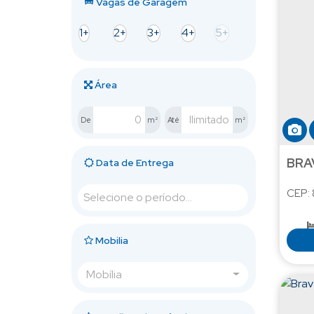
Vagas de Garagem
1+
2+
3+
4+
5+
Área
De
m²
Até
m²
BRA
Data de Entrega
CEP:
Mobilia
Mobília