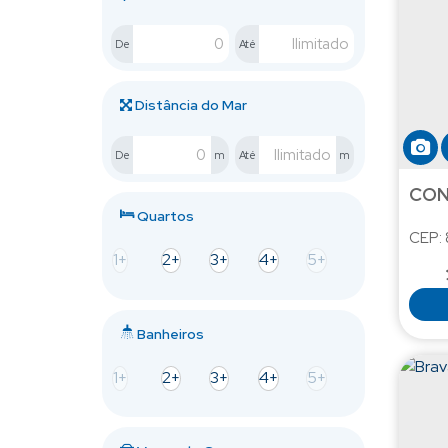
Centro (1)
De
Até
Mariscal (1)
Itapema (2)
Distância do Mar
Canto da Praia (1)
De
m
Até
m
Centro (1)
CON
Quartos
CEP:
1+
2+
3+
4+
5+
64
Banheiros
1+
2+
3+
4+
5+