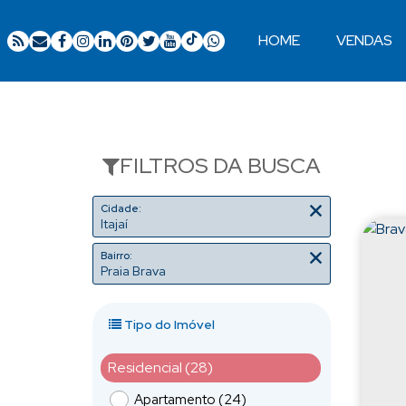
HOME
VENDAS
Ocupação 2 pessoas
Apartamentos 02 Dorm.
Apartamentos 03 Dorm.
Apartamentos 04 Dorm. ou +
Apartamentos Alto Padrão
Apartamentos Quadra Mar
Apartamentos Frente Mar
FILTROS DA BUSCA
Cidade:
Itajaí
Bairro:
Praia Brava
Tipo do Imóvel
Residencial (28)
Apartamento (24)