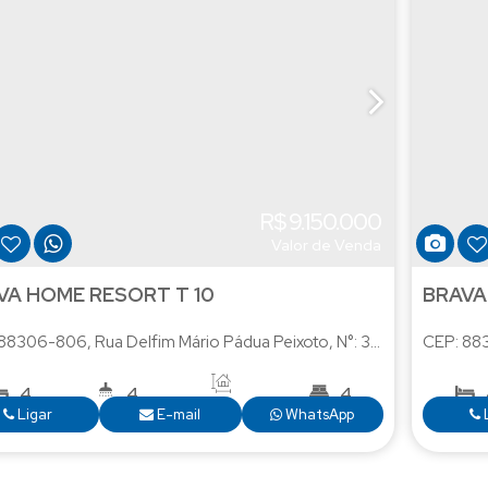
R$
9.150.000
Valor de Venda
VA HOME RESORT T 10
BRAVA
 88306-806
,
Rua Delfim Mário Pádua Peixoto
,
N°:
350
,
Praia Brava
CEP: 88
4
4
4
206
.00
m²
Ligar
E-mail
WhatsApp
4