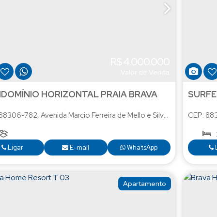
R$
4.000.000
Valor de Venda
DOMÍNIO HORIZONTAL PRAIA BRAVA
SURFE
 88306-782
,
Avenida Marcio Ferreira de Mello e Silva
,
N°:
55
CEP: 88
,
Praia B
5
.75
m²
212
Ligar
E-mail
WhatsApp
Apartamento