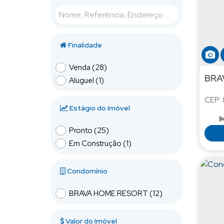
Pioneiros (22)
Praia do Estaleiro (2)
Praia dos Amores (2)
Finalidade
Itajaí (36)
Venda (28)
Fazenda (5)
BRA
Aluguel (1)
Fazendinha (3)
Praia Brava (28)
CEP:
Estágio do Imóvel
Camboriú (31)
Pronto (25)
Centro (2)
Em Construção (1)
Rio Pequeno (5)
Santa Regina (19)
Condomínio
São Francisco de Assis (3)
Tabuleiro (1)
BRAVA HOME RESORT (12)
Várzea do Ranchinho (Monte Alegre) (1)
Bombinhas (2)
Valor do Imóvel