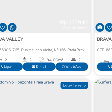
R$
1.355.940
Valor de Venda
VA VALLEY
BRAVA
 88306-765
,
Rua Maurino Vieira
,
N°:
166
,
Praia Brava
,
Itajaí
CEP: 88
,
Santa C
2
2
84
.00
m²
2
1
Ligar
E-mail
WhatsApp
Lote/Terreno