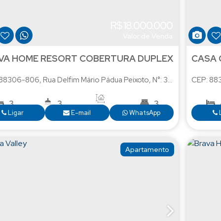
R$
18.000.000
Valor de Venda
VA HOME RESORT COBERTURA DUPLEX
 88306-806
,
Rua Delfim Mário Pádua Peixoto
,
N°:
350
,
Praia Brava
CEP: 88
3
3
3
358
.00
m²
Ligar
E-mail
WhatsApp
4
890
.
Apartamento