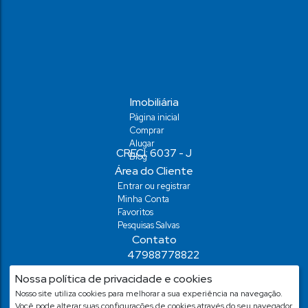
Ap
Imobiliária
Página inicial
Comprar
Alugar
Blog
Área do Cliente
Entrar ou registrar
Minha Conta
Consult
Favoritos
Imóvel
Pesquisas Salvas
Contato
GREEN TOWER
47988778822
demiansm@hotmail.com
Nossa política de privacidade e cookies
CEP: 88340-805
,
Rua São Miguel
,
São Francisco de Assis
,
Ca
demiansm@hotmail.com
Nosso site utiliza cookies para melhorar a sua experiência na navegação.
Você pode alterar suas configurações de cookies através do seu navegador.