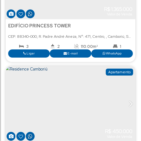
R$
1
Val
EDIFÍCIO PRINCESS TOWER
CEP: 88340-000
,
R. Padre André Aneza
,
N°:
471
,
Centro
,
Ca
3
2
110
.00
m²
2
Ligar
E-mail
Wha
Ap