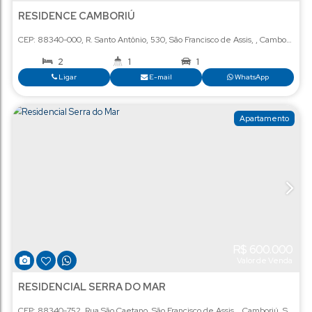
R$
Val
RESIDENCE CAMBORIÚ
CEP: 88340-000
,
R. Santo Antônio, 530
,
São Francisco de Assi
2
1
1
Ligar
E-mail
Wha
Ap