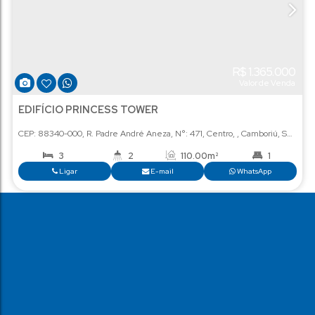
Ap
R$
1
Val
EDIFÍCIO PRINCESS TOWER
CEP: 88340-000
,
R. Padre André Aneza
,
N°:
471
,
Centro
,
Ca
3
2
110
.00
m²
2
Ligar
E-mail
Wha