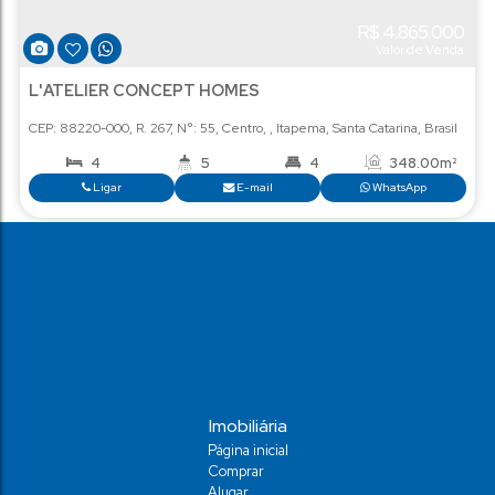
R$
4
Val
L'ATELIER CONCEPT HOMES
CEP: 88220-000
,
R. 267
,
N°:
55
,
Centro
,
Itapema
,
Santa Cata
4
5
4
3
Ligar
E-mail
Wha
Imobiliária
Página inicial
Comprar
Alugar