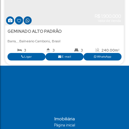
R$
1
Val
GEMINADO ALTO PADRÃO
Barra
,
Balneário Camboriú
,
Brasil
3
3
3
2
Ligar
E-mail
Wha
Imobiliária
Página inicial