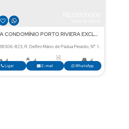
R$
20.000.000
Valor de Venda
CASA CONDOMÍNIO PORTO RIVIERA EXCLUSIVE
 88306-823
,
R. Delfim Mário de Pádua Peixoto
,
N°:
1438
,
Praia Brav
4
4
4
520
.00
m²
Ligar
E-mail
WhatsApp
0
.00
m²