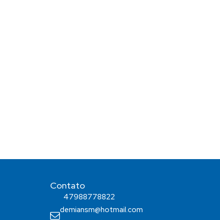
Contato
47988778822
demiansm@hotmail.com