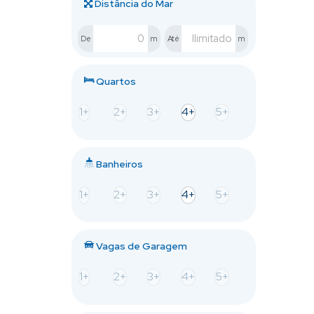
Distância do Mar
De
m
Até
m
Quartos
1+
2+
3+
4+
5+
Banheiros
1+
2+
3+
4+
5+
Vagas de Garagem
1+
2+
3+
4+
5+