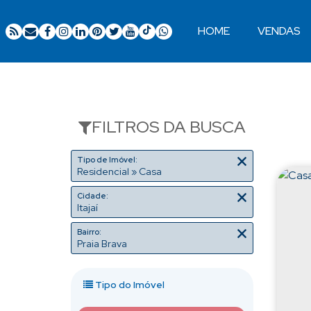
HOME
VENDAS
Ocupação 2 pessoas
Apartamentos 02 Dorm.
Apartamentos 03 Dorm.
Apartamentos 04 Dorm. ou +
Apartamentos Alto Padrão
Apartamentos Quadra Mar
Apartamentos Frente Mar
FILTROS DA BUSCA
Tipo de Imóvel:
Residencial » Casa
Cidade:
Itajaí
Bairro:
Praia Brava
Tipo do Imóvel