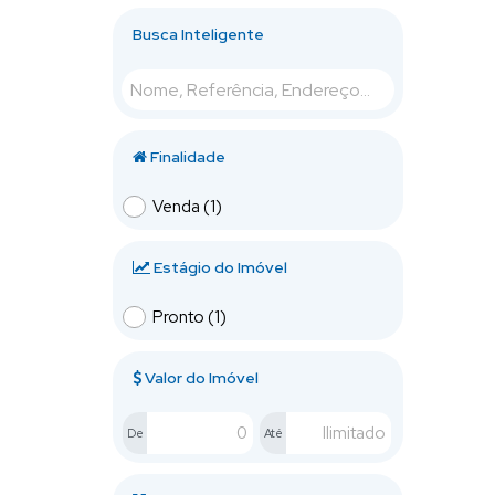
Barra (3)
Busca Inteligente
Estados (1)
Municípios (1)
Praia do Estaleiro (1)
Praia dos Amores (1)
Finalidade
Bombinhas (1)
Venda (1)
Centro (1)
Itajaí (1)
Estágio do Imóvel
Praia Brava (1)
Pronto (1)
Itapema (1)
Valor do Imóvel
Canto da Praia (1)
De
Até