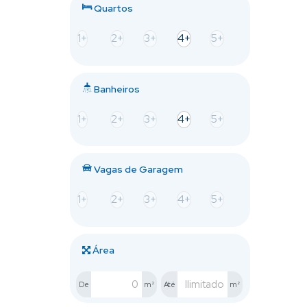
Quartos
1+
2+
3+
4+
5+
Banheiros
1+
2+
3+
4+
5+
Vagas de Garagem
1+
2+
3+
4+
5+
Área
De
m²
Até
m²