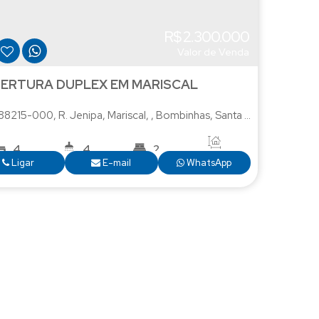
R$
2.300.000
Valor de Venda
ERTURA DUPLEX EM MARISCAL
 88215-000
,
R. Jenipa
,
Mariscal
,
Bombinhas
,
Santa Catarina
,
Brasil
4
4
2
160
.00
m²
Ligar
E-mail
WhatsApp