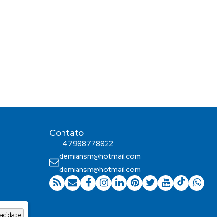
Contato
47988778822
demiansm@hotmail.com
demiansm@hotmail.com
vacidade