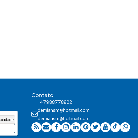
Contato
47988778822
demiansm@hotmail.com
demiansm@hotmail.com
vacidade
o