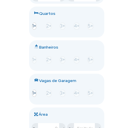
Quartos
1+
2+
3+
4+
5+
Banheiros
1+
2+
3+
4+
5+
Vagas de Garagem
1+
2+
3+
4+
5+
Área