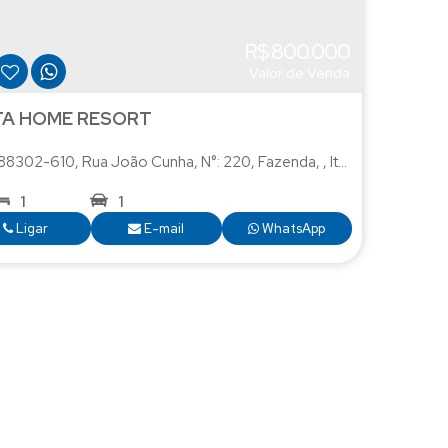
R$
800.000
Valor de Venda
TA HOME RESORT
 88302-610
,
Rua João Cunha
,
N°:
220
,
Fazenda
,
Itajaí
,
Santa Catar
1
1
Ligar
E-mail
WhatsApp