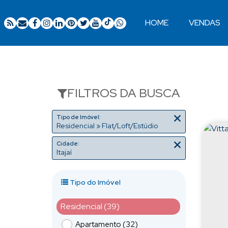
HOME
VENDAS
Ocupação 2 pessoas
Apartamentos 02 Dorm.
Apartamentos 03 Dorm.
Apartamentos 04 Dorm. ou +
Apartamentos Alto Padrão
Apartamentos Quadra Mar
Apartamentos Frente Mar
FILTROS DA BUSCA
Tipo de Imóvel:
Residencial » Flat/Loft/Estúdio
Cidade:
Itajaí
Tipo do Imóvel
Residencial (39)
Apartamento (32)