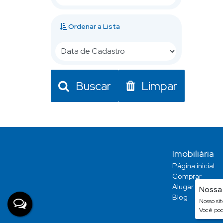
Ordenar a Lista
Buscar
Limpar
Imobiliária
Página inicial
Comprar
Alugar
Nossa 
Blog
Nosso si
Você pod