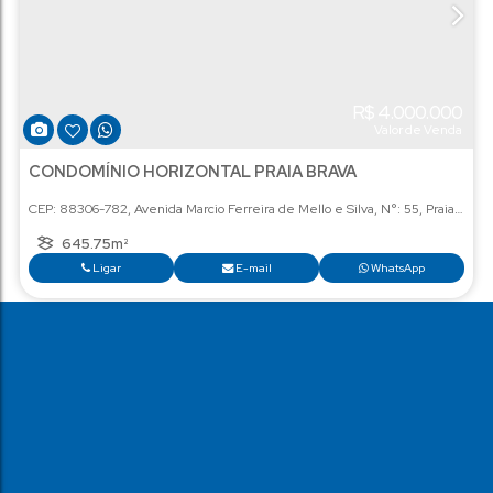
Lo
R$
4.
Val
CONDOMÍNIO HORIZONTAL PRAIA BRAVA
CEP: 88306-782
,
Avenida Marcio Ferreira de Mello e Silva
,
N°
645
.75
m²
Ligar
E-mail
Wha