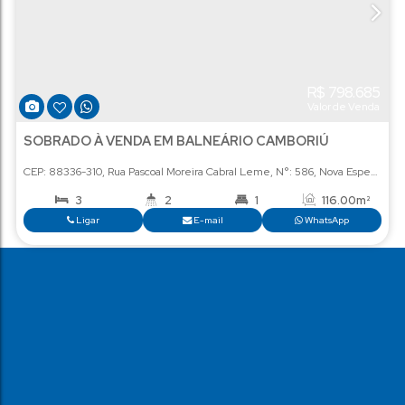
R
Val
SOBRADO À VENDA EM BALNEÁRIO CAMBORI
CEP: 88336-310
,
Rua Pascoal Moreira Cabral Leme
,
N°:
586
,
N
3
2
1
1
Ligar
E-mail
Wha