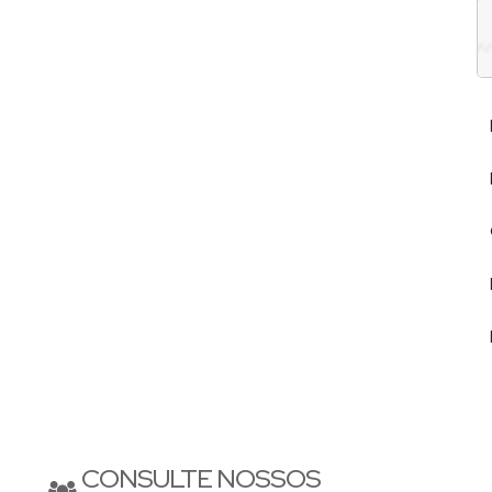
ua transparência, prestatividade, dedicação, ética e
 parceiros de negócios.
Balneário Camboriú
Praia Brava
larmente em
-SC,
, Itajaí;
 de imóveis de alto padrão. Em outras regiões dispõe de
.
CONSULTE NOSSOS