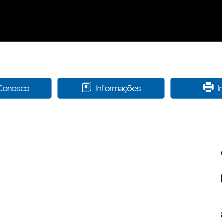
 Conosco
Informações
I