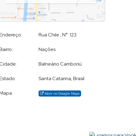
Endereço:
Rua Chile
,
N°:
123
Bairro:
Nações
Cidade:
Balneário Camboriú
Estado:
Santa Catarina, Brasil
Mapa:
Abrir no Google Maps