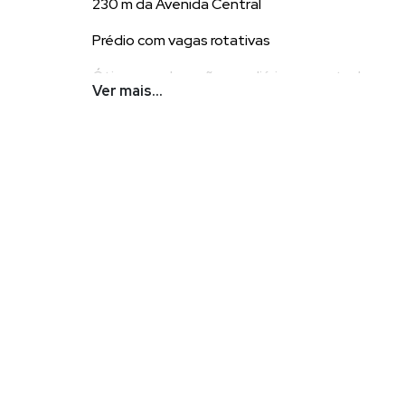
230 m da Avenida Central
Prédio com vagas rotativas
Ótimo para locação por diárias o ano todo
Ver mais...
POR QUE ESCOLHER DEMIAN?
Demian Scussel Malburg, Corretor e Avaliador de im
na compra, venda, permuta ou locação de seu imóvel
EXPERTISE DE DEMIAN ?
Demian Scussel Malburg
, com formação em Psicolog
Construção Civil, atuando no ramo imobiliário em Ba
renomadas e a frente do Departamento Comercial;
relacionamento com proprietários, investidores, imo
buscar ótimas parcerias para encontrar algum imóv