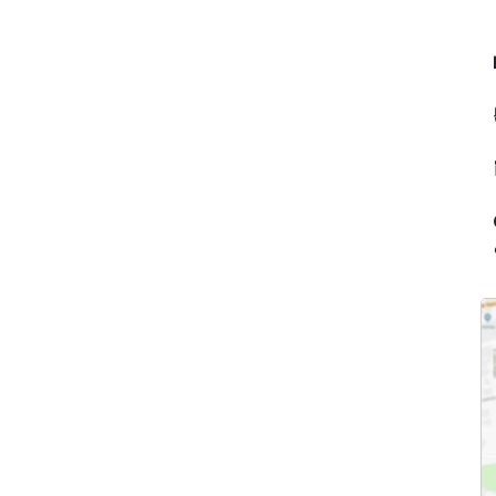
óveis de alto padrão, lhe proporcionará completa assessoria
.
ia e em Marketing, com vasta experiência no setor de
lneário Camboriu e região, desde 2009, em construtoras
 neste tempo desenvolveu uma enorme rede de
biliárias e corretores da cidade, e hoje pode seguramente
el que eventualmente ainda não disponha em sua pauta.