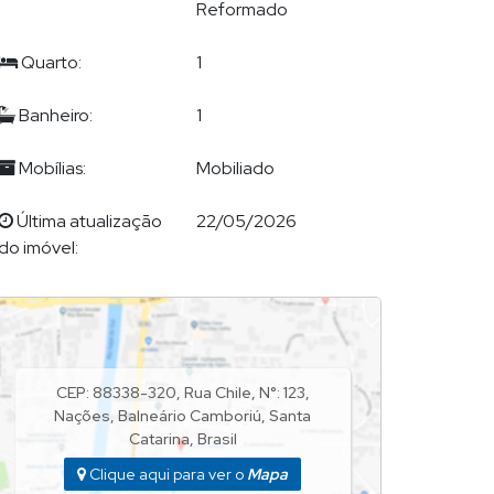
Reformado
Quarto:
1
Banheiro:
1
Mobílias:
Mobiliado
Última atualização
22/05/2026
do imóvel:
CEP: 88338-320
,
Rua Chile
,
N°:
123
,
Nações
,
Balneário Camboriú
,
Santa
Catarina
,
Brasil
Clique aqui para ver o
Mapa