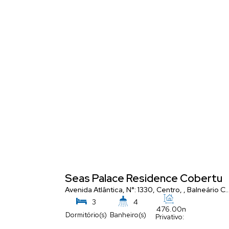
Seas Palace Residence Cobertur
Avenida Atlântica
,
N°:
1330
,
Centro
,
Balneário Camboriú
3
4
476
.00
m²
Dormitório(s)
Banheiro(s)
Privativo:
3
5