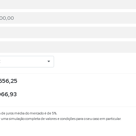
C
656,25
066,93
xa de juros média do mercado é de 5%.
r uma simulação completa de valores e condições para o seu caso em particular.