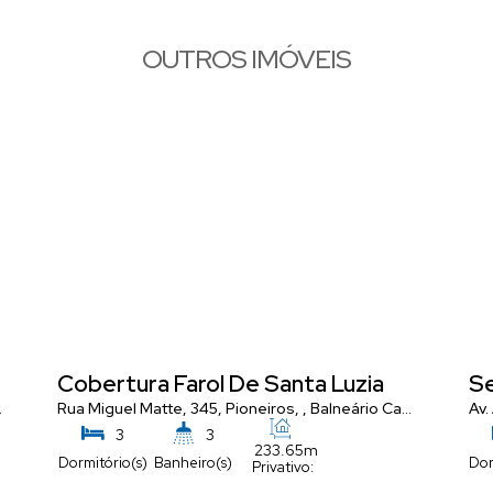
OUTROS IMÓVEIS
a
Cobertura Farol De Santa Luzia
Se
,
Rua Miguel Matte, 345
Santa Catarina
,
Brasil
,
Pioneiros
,
Balneário Camboriú
,
Sant
Av.
3
3
233
.65
m²
Dormitório(s)
Banheiro(s)
Dor
Privativo:
3
4