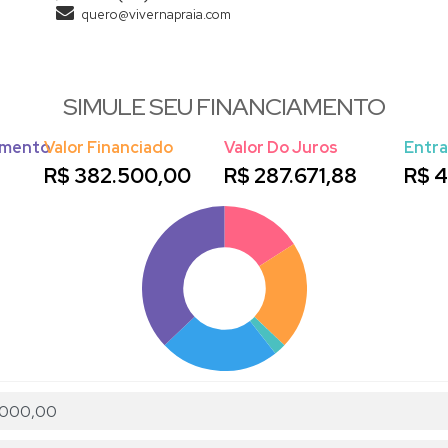
quero@vivernapraia.com
SIMULE SEU FINANCIAMENTO
amento
Valor Financiado
Valor Do Juros
Entr
R$
382.500,00
R$
287.671,88
R$
4