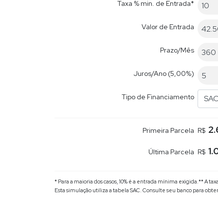
Taxa % min. de Entrada*
Valor de Entrada
Prazo/Mês
Juros/Ano
(5,00%)
Tipo de Financiamento
SA
2.
Primeira Parcela
R$
1.
Última Parcela
R$
* Para a maioria dos casos, 10% é a entrada mínima exigida.
** A ta
Esta simulação utiliza a tabela
SAC
. Consulte seu banco para obte