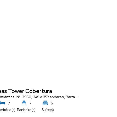
as Tower Cobertura
Costão Da
a Catarina
 Atlântica
,
N°:
,
Brasil
3950
,
34º e 35º andares
,
Barra Sul
,
Balneário Cambori
Avenida Atlânt
7
7
6
6
mitório(s)
Banheiro(s)
Suíte(s)
Dormitório(s)
B
4