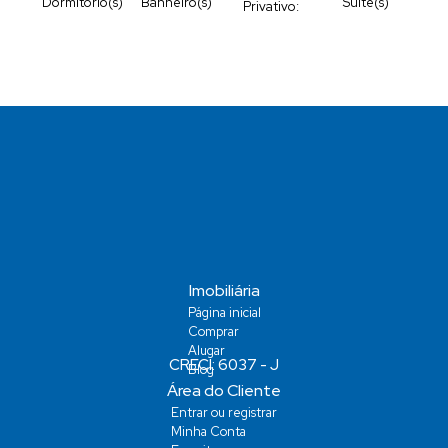
Dormitório(s)
Banheiro(s)
Suíte(s)
Privativo:
4
288
.00
m²
Vaga(s)
Total:
Imobiliária
Página inicial
Comprar
Alugar
Blog
Área do Cliente
Entrar ou registrar
Minha Conta