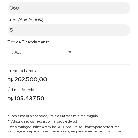
Juros/Ano
(5,00%)
Tipo de Financiamento
SAC
Primeira Parcela
262.500,00
R$
Última Parcela
105.437,50
R$
* Para a maioria dos casos, 10% é a entrada mínima exigida.
** A taxa de juros média do mercado é de 5%.
Esta simulação utiliza a tabela
SAC
. Consulte seu banco para obter uma
simulação completa de valores e condições para o seu caso em particular.