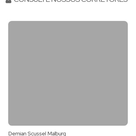
#vivernapraia #corretoraltopadrao #demiancorretor
#demianscusselmalburg #imoveisaltopadrao
#imoveisdeluxo #balneariocamboriu #sc #bc #litoral
#praia #apartamentoavendaembalneariocamboriu
#imovelnaplanta #imovelnapraia #cobertura
#coberturaduplex #duplex #avenidaatlantica
#frentemar #frentemarcamboriu #altopadraolitoral
#luxo #comprarapartamentonapraia
Demian Scussel Malburg