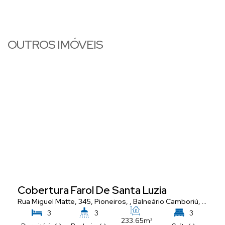
OUTROS IMÓVEIS
Cobertura Farol De Santa Luzia
nta Catarina
Rua Miguel Matte, 345
,
Brasil
,
Pioneiros
,
Balneário Camboriú
,
Santa 
3
3
3
233
.65
m²