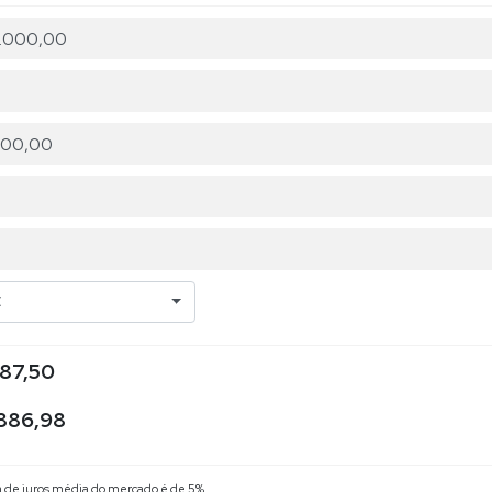
C
187,50
886,98
xa de juros média do mercado é de 5%.