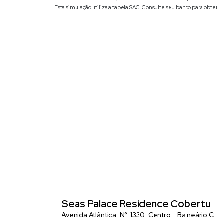
Esta simulação utiliza a tabela
SAC
. Consulte seu banco para obte
Seas Palace Residence Cobertur
Avenida Atlântica
,
N°:
1330
,
Centro
,
Balneário Camboriú