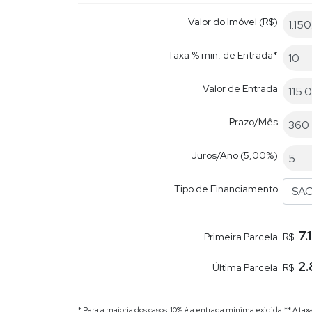
Valor do Imóvel (R$)
Taxa % min. de Entrada*
Valor de Entrada
Prazo/Mês
Juros/Ano
(5,00%)
Tipo de Financiamento
SA
7.
Primeira Parcela
R$
2.
Última Parcela
R$
* Para a maioria dos casos, 10% é a entrada mínima exigida.
** A ta