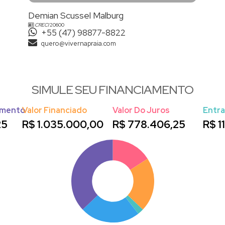
Demian Scussel Malburg
CRECI
20600
+55 (47) 98877-8822
quero@vivernapraia.com
SIMULE SEU FINANCIAMENTO
amento
Valor Financiado
Valor Do Juros
Entr
25
R$
1.035.000,00
R$
778.406,25
R$
1