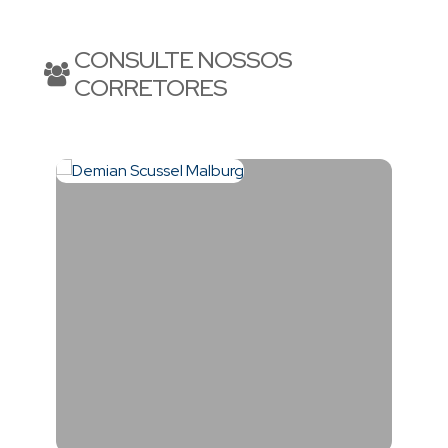
Balneário Camboriú
Praia Brava
larmente em
-SC,
, Itajaí;
CONSULTE NOSSOS
 de imóveis de alto padrão. Em outras regiões dispõe de
.
CORRETORES