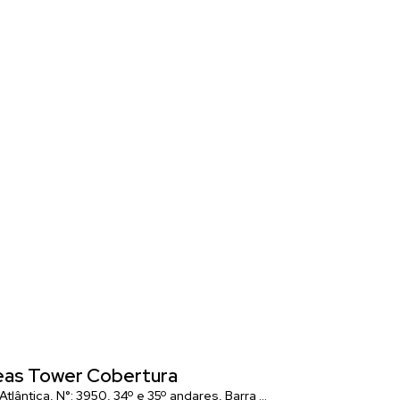
as Tower Cobertura
Costão Da
a Catarina
 Atlântica
,
N°:
,
Brasil
3950
,
34º e 35º andares
,
Barra Sul
,
Balneário Cambori
Avenida Atlânt