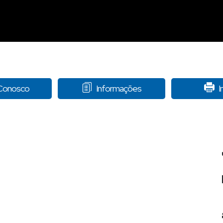
 Conosco
Informações
I