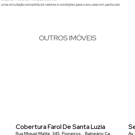
r uma simulação completa de valores e condições para o seu caso em particular.
OUTROS IMÓVEIS
a
Cobertura Farol De Santa Luzia
Se
,
Rua Miguel Matte, 345
Santa Catarina
,
Brasil
,
Pioneiros
,
Balneário Camboriú
,
Sant
Av.