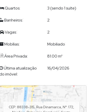
Quartos:
3 (sendo 1 suíte)
Banheiros:
2
Vagas:
2
Mobílias:
Mobiliado
Área Privada:
81.00 m²
Última atualização
16/04/2026
do imóvel:
CEP: 88338-315
,
Rua Dinamarca
,
N°:
172
,