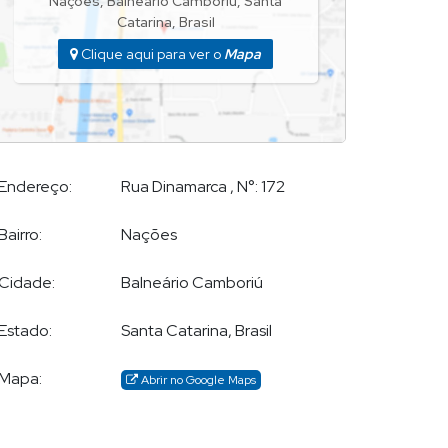
Nações
,
Balneário Camboriú
,
Santa
Catarina
,
Brasil
Clique aqui para ver o
Mapa
Endereço:
Rua Dinamarca
,
N°:
172
Bairro:
Nações
Cidade:
Balneário Camboriú
Estado:
Santa Catarina, Brasil
Mapa:
Abrir no Google Maps