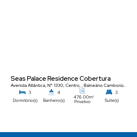
Seas Palace Residence Cobertura
Avenida Atlântica
,
N°:
1330
,
Centro
,
Balneário Camboriú
,
Santa
3
4
3
476
.00
m²
Dormitório(s)
Banheiro(s)
Suíte(s)
Privativo:
5
Vaga(s)