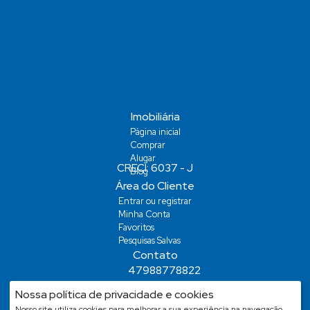
Imobiliária
Página inicial
Comprar
Alugar
Blog
Área do Cliente
Entrar ou registrar
Minha Conta
Favoritos
Pesquisas Salvas
Contato
47988778822
demiansm@hotmail.com
Nossa política de privacidade e cookies
demiansm@hotmail.com
Nosso site utiliza cookies para melhorar a sua experiência na navegação.