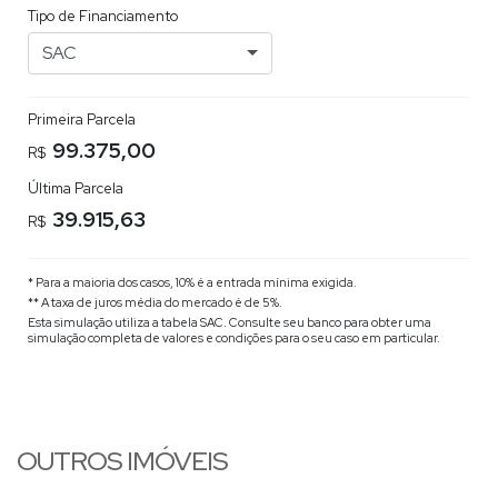
Tipo de Financiamento
SAC
Primeira Parcela
99.375,00
R$
Última Parcela
39.915,63
R$
* Para a maioria dos casos, 10% é a entrada mínima exigida.
** A taxa de juros média do mercado é de 5%.
Esta simulação utiliza a tabela
SAC
. Consulte seu banco para obter uma
simulação completa de valores e condições para o seu caso em particular.
OUTROS IMÓVEIS