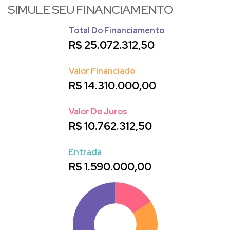
SIMULE SEU FINANCIAMENTO
Balneário Camboriú
Praia Brava
em
-SC,
, Itajaí; especializando-
se no atendimento e comercialização de imóveis de alto
Total Do Financiamento
padrão. Em outras regiões dispõe de eficazes parceiros que o
R$
25.072.312,50
auxiliam nos atendimentos.
Valor Financiado
R$
14.310.000,00
Valor Do Juros
R$
10.762.312,50
Entrada
R$
1.590.000,00