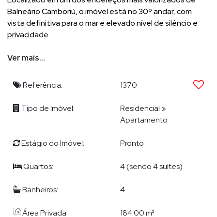
Balneário Camboriú, o imóvel está no 30º andar, com
vista definitiva para o mar e elevado nível de silêncio e
privacidade.
São 184 m² privativos, distribuídos em quatro suítes. A
Ver mais...
suíte master conta com cama king size, cabeceira dupla
em tecido e closet com marcenaria revestida em couro.
Referência:
1370
Há ainda uma suíte adicional com cama queen size e
armários em laca; uma suíte multifuncional, que pode
Tipo de Imóvel:
Residencial
»
operar como quarto de hóspedes (com sofá-cama
Apartamento
automatizado queen size) ou escritório; e uma suíte com
três camas de solteiro, adequada ao uso infantil.
Estágio do Imóvel:
Pronto
Quartos:
4 (sendo 4 suítes)
A área social integra sala de estar, jantar e cozinha,
complementadas por lavabo, cristaleira, área gourmet,
Banheiros:
4
lavanderia e rouparia.
Área Privada:
184.00 m²
O apartamento dispõe de climatização completa,