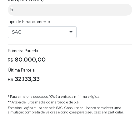
Tipo de Financiamento
SAC
Primeira Parcela
80.000,00
R$
Última Parcela
32.133,33
R$
* Para a maioria dos casos, 10% é a entrada mínima exigida.
** A taxa de juros média do mercado é de 5%.
Esta simulação utiliza a tabela
SAC
. Consulte seu banco para obter uma
simulação completa de valores e condições para o seu caso em particular.