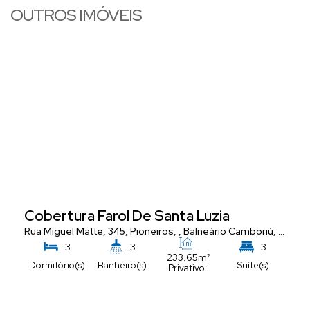
OUTROS IMÓVEIS
Cobertura Farol De Santa Luzia
nta Catarina
Rua Miguel Matte, 345
,
Brasil
,
Pioneiros
,
Balneário Camboriú
,
Santa 
3
3
3
233
.65
m²
Dormitório(s)
Banheiro(s)
Suíte(s)
Privativo:
4
288
.00
m²
Vaga(s)
Total: