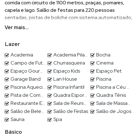
corrida com circuito de 1100 metros, praças, pomares,
capela e lago. Salão de festas para 220 pessoas
sentadas, pistas de boliche com sistema automatizado,
salão para jogos, adega, bistrô, garage band,
Ver mais...
churrasqueiras, salão de festas infantil com
brinquedoteca, academia completa envidraçada, pilates,
Lazer
espaço de estética, saunas, atelier, salas de massagens,
cinemas, lan house com equipamentos de última
Academia
Academia Pilates
Bocha
geração.
Campo de Futebol
Churrasqueira
Cinema
Espaço Gourmet
Espaço Kids
Espaço Pet
Garage Band
Lan House
Piscina
Piscina Aquecida
Piscina Infantil
Piscina a Céu Aberto
POR QUE ESCOLHER DEMIAN?
Pista de Corrida
Quadra Esportiva
Quadra Tênis
Demian Scussel Malburg, Corretor e Avaliador de imóveis de
Restaurante Exclusivo
Sala de Reuniões / Estudo
Sala de Massagem
alto padrão, lhe proporcionará completa assessoria na
Salão de Beleza
Salão de Festas
Salão de Jogos
compra, venda, permuta ou locação de seu imóvel.
Sauna
Spa
Básico
EXPERTISE DE DEMIAN ?