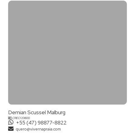
Demian Scussel Malburg
CRECI
20600
+55 (47) 98877-8822
quero@vivernapraia.com