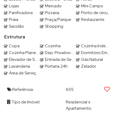
Balneário Camboriú
Praia Brava
em
-SC,
, Itajaí; especializando-
Lojas
Mercado
Mini Campo
se no atendimento e comercialização de imóveis de alto
Panificadora
Pizzaria
Ponto de circular
padrão. Em outras regiões dispõe de eficazes parceiros que o
Praia
Praça/Parque
Restaurante
auxiliam nos atendimentos.
Sacolão
Shopping
Estrutura
Venha conhecer a maravilhosa Balneário Camboriú, a princesa
Copa
Cozinha
Cozinha Independente
do Atlântico. Excelente para investir, morar e principalmente,
Cozinha Planejada
Dep. Privativo Subsolo
Dormitório Empregada
VIVER na PRAIA!
Elevador de Serviço
Entrada de Serviço
Gás Natural
Lavanderia
Portaria 24h
Zelador
Área de Serviço
Apartamento em Balneário Camboriú
Apartamento Balneário Camboriú
Referência:
655
Tipo de Imóvel:
Residencial
»
Apartamento
Cobertura em Balneário Camboriú