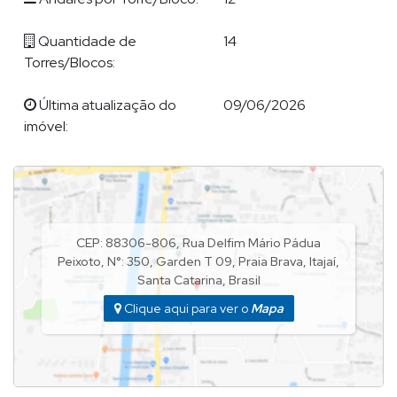
Quantidade de
14
Torres/Blocos:
Última atualização do
09/06/2026
imóvel:
CEP: 88306-806
,
Rua Delfim Mário Pádua
Peixoto
,
N°:
350
,
Garden T 09
,
Praia Brava
,
Itajaí
,
Santa Catarina
,
Brasil
Clique aqui para ver o
Mapa