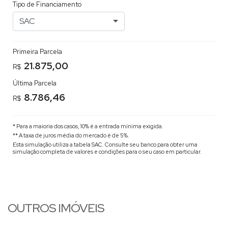
Tipo de Financiamento
SAC
Primeira Parcela
21.875,00
R$
Última Parcela
8.786,46
R$
* Para a maioria dos casos, 10% é a entrada mínima exigida.
** A taxa de juros média do mercado é de 5%.
Esta simulação utiliza a tabela
SAC
. Consulte seu banco para obter uma
simulação completa de valores e condições para o seu caso em particular.
OUTROS IMÓVEIS