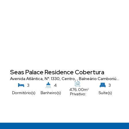
Seas Palace Residence Cobertura
Avenida Atlântica
,
N°:
1330
,
Centro
,
Balneário Camboriú
,
Santa
3
4
3
476
.00
m²
Dormitório(s)
Banheiro(s)
Suíte(s)
Privativo:
5
Vaga(s)