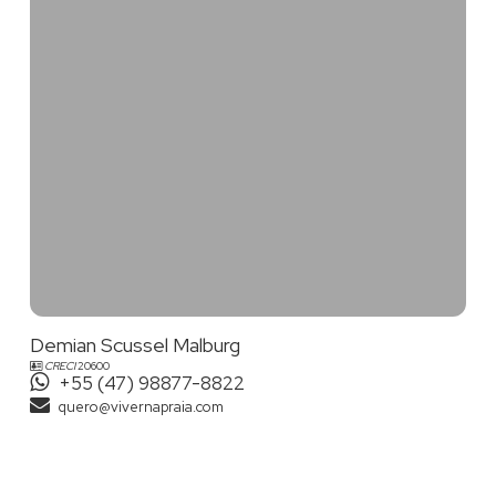
Demian Scussel Malburg
CRECI
20600
+55 (47) 98877-8822
quero@vivernapraia.com