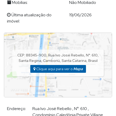
Mobílias:
Não Mobiliado
Última atualização do
19/06/2026
BALNEÁRIO CAMBORIÚ
-SC
imóvel:
Demian, atua em todo o litoral Catarinense, particularmente
Balneário Camboriú
Praia Brava
em
-SC,
, Itajaí; especializando-
se no atendimento e comercialização de imóveis de alto
padrão. Em outras regiões dispõe de eficazes parceiros que o
auxiliam nos atendimentos.
CEP: 88345-900
,
Rua Ivo José Rebello
,
N°:
610
,
Santa Regina
,
Camboriú
,
Santa Catarina
,
Brasil
Clique aqui para ver o
Mapa
Venha conhecer a maravilhosa Balneário Camboriú, a princesa
do Atlântico. Excelente para investir, morar e principalmente,
VIVER na PRAIA!
Apartamento em Balneário Camboriú
Endereço:
Rua Ivo José Rebello
,
N°:
610
,
Apartamento Balneário Camboriú
Condomínio Caledônia Private Village