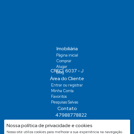
Imobiliária
Página inicial
Comprar
Alugar
Blog
Área do Cliente
Entrar ou registrar
Minha Conta
Favoritos
Pesquisas Salvas
Contato
47988778822
demiansm@hotmail.com
Nossa política de privacidade e cookies
demiansm@hotmail.com
Nosso site utiliza cookies para melhorar a sua experiência na navegação.