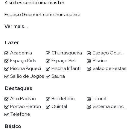
4 suítes sendo uma master
Espaço Gourmet com churraqueira
4 vagas de garagem 2 cobertas e 2 descobertas
Ver mais...
Piscina em concreto com hidro
Lazer
Academia
Churrasqueira
Espaço Gourmet
Espaço Kids
Espaço Pet
Piscina
Alto padrão no condomínio Caledônia em Camboriú-SC
Piscina Aquecida
Piscina Infantil
Salão de Festas
Salão de Jogos
Sauna
A maior área de lazer em condomínio fechado em nossa
Destaques
Região, venha conhecer!
Alto Padrão
Bicicletário
Litoral
Portão Eletrônico
Quintal
Sistema de Incêndio
Telefone
POR QUE ESCOLHER DEMIAN?
Básico
Demian Scussel Malburg, Corretor e Avaliador de imóveis de