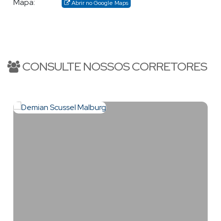
Mapa:
Abrir no Google Maps
confiabilidade, que o fazem uma referência entre os parceiros
de negócios.
BALNEÁRIO CAMBORIÚ
-SC
CONSULTE NOSSOS CORRETORES
Demian, atua em todo o litoral Catarinense, particularmente
Balneário Camboriú
Praia Brava
em
-SC,
, Itajaí; especializando-
se no atendimento e comercialização de imóveis de alto
padrão. Em outras regiões dispõe de eficazes parceiros que o
auxiliam nos atendimentos.