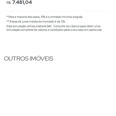
7.481,04
R$
* Para a maioria dos casos, 10% é a entrada mínima exigida.
** A taxa de juros média do mercado é de 5%.
Esta simulação utiliza a tabela
SAC
. Consulte seu banco para obter uma
simulação completa de valores e condições para o seu caso em particular.
OUTROS IMÓVEIS