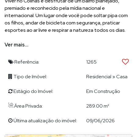
Viver no Colinas é desfrutar de um bairro planejado,
premiado e reconhecido pela mídia nacional e
internacional. Um lugar onde você pode soltar pipa com
os filhos, andar de bicicleta com segurança, praticar
esportes ao ar livre e respirar a natureza todos os dias.
Segurança planejada
Ver mais...
Natureza preservada
Espaços de lazer para todas as idades
Referência:
1265
Conexão com o essencial
Destaque em veículos como NSC e ND, o Colinas atrai
Tipo de Imóvel:
Residencial
»
Casa
olhares da Europa, EUA e Dubai, sendo um dos projetos
urbanísticos mais desejados de Santa Catarina.
Estágio do Imóvel:
Em Construção
Uma casa nova, moderna, inteligente, em um dos bairros
Área Privada:
289.00 m²
mais seguros e valorizados da região.
Última atualização do imóvel:
09/06/2026
POR QUE ESCOLHER DEMIAN?