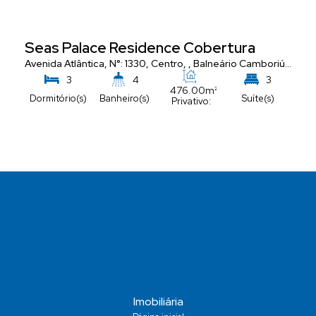
Seas Palace Residence Cobertura
Avenida Atlântica
,
N°:
1330
,
Centro
,
Balneário Camboriú
,
Santa
3
4
3
476
.00
m²
Dormitório(s)
Banheiro(s)
Suíte(s)
Privativo:
5
Vaga(s)
Imobiliária