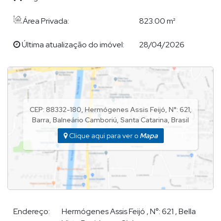
Playgroud
Piscina infantil
Área Privada:
823.00 m²
Sala de jogos
Bar molhado
Última atualização do imóvel:
28/04/2026
Campo de futebol
Espaço zen
Infraestrutura
CEP: 88332-180
,
Hermógenes Assis Feijó
,
N°:
621
,
Barra
,
Balneário Camboriú
,
Santa Catarina
,
Brasil
Portaria 24 horas
Vigilância motorizada
Clique aqui para ver o
Mapa
Monitoramento
Vigilância motorizada
Endereço:
Hermógenes Assis Feijó
,
N°:
621
,
Bella