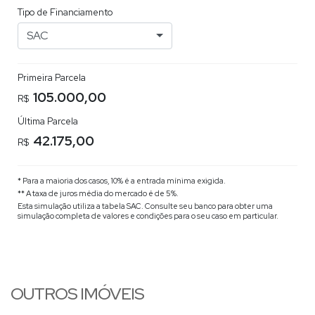
Tipo de Financiamento
SAC
Primeira Parcela
105.000,00
R$
Última Parcela
42.175,00
R$
* Para a maioria dos casos, 10% é a entrada mínima exigida.
** A taxa de juros média do mercado é de 5%.
Esta simulação utiliza a tabela
SAC
. Consulte seu banco para obter uma
simulação completa de valores e condições para o seu caso em particular.
OUTROS IMÓVEIS