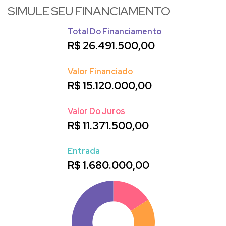
SIMULE SEU FINANCIAMENTO
Apartamento em Balneário Camboriú
Total Do Financiamento
R$
26.491.500,00
Apartamento Balneário Camboriú
Valor Financiado
R$
15.120.000,00
Cobertura em Balneário Camboriú
Valor Do Juros
R$
11.371.500,00
Entrada
R$
1.680.000,00