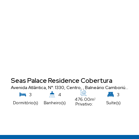
Seas Palace Residence Cobertura
Avenida Atlântica
,
N°:
1330
,
Centro
,
Balneário Camboriú
,
Santa
3
4
3
476
.00
m²
Dormitório(s)
Banheiro(s)
Suíte(s)
Privativo:
5
Vaga(s)