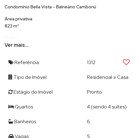
Condomínio Bella Vista – Balneário Camboriú
Área privativa
823 m²
Suítes
Ver mais...
Ver mais...
4 suítes / 5 vagas de garagem
Referência:
1312
Lazer e convivência
Tipo de Imóvel:
Residencial
»
Casa
Salão de festas
Academia
Estágio do Imóvel:
Pronto
Spa
Cinema
Quartos:
4 (sendo 4 suítes)
Quadra poliesportiva
Sauna
Banheiros:
6
Solarium
Academia
Vagas:
5