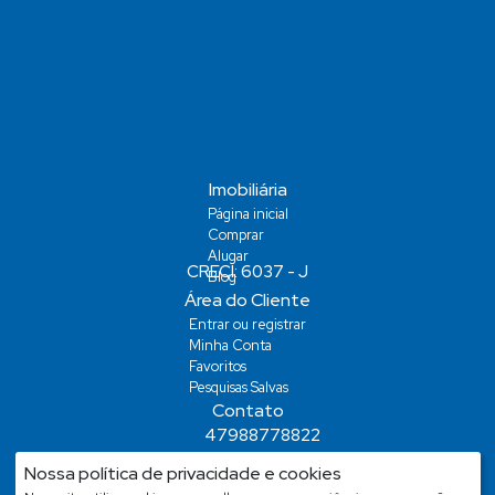
Imobiliária
Página inicial
Comprar
Alugar
Blog
Área do Cliente
Entrar ou registrar
Minha Conta
Favoritos
Pesquisas Salvas
Contato
47988778822
demiansm@hotmail.com
Nossa política de privacidade e cookies
demiansm@hotmail.com