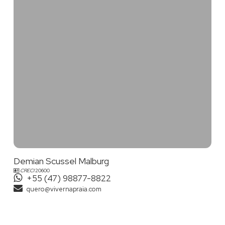
Demian hoje é conhecido no meio da corretagem por sua
transparência, prestatividade, dedicação, ética e
confiabilidade, que o fazem uma referência entre os parceiros
de negócios.
BALNEÁRIO CAMBORIÚ
-SC
Demian, atua em todo o litoral Catarinense, particularmente
em
Balneário Camboriú
-SC,
Praia Brava
, Itajaí; especializando-
se no atendimento e comercialização de imóveis de alto
padrão. Em outras regiões dispõe de eficazes parceiros que o
auxiliam nos atendimentos.
Demian Scussel Malburg
CRECI
20600
+55 (47) 98877-8822
Venha conhecer a maravilhosa Balneário Camboriú, a princesa
quero@vivernapraia.com
do Atlântico. Excelente para investir, morar e principalmente,
VIVER na PRAIA!