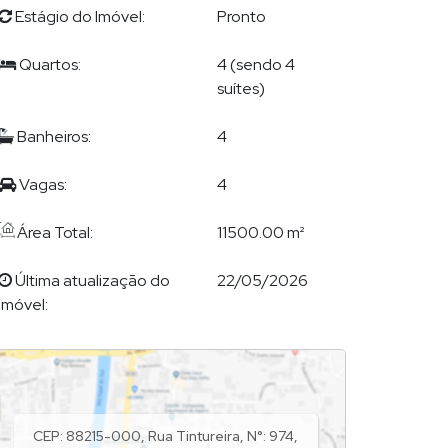
Estágio do Imóvel:
Pronto
Quartos:
4 (sendo 4
suítes)
Banheiros:
4
Vagas:
4
Área Total:
11500.00 m²
Última atualização do
22/05/2026
imóvel:
CEP: 88215-000
,
Rua Tintureira
,
N°:
974
,