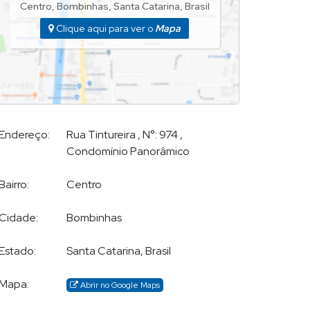
Centro
,
Bombinhas
,
Santa Catarina
,
Brasil
Clique aqui para ver o
Mapa
Endereço:
Rua Tintureira
,
N°:
974
,
Condomínio Panorâmico
Bairro:
Centro
Cidade:
Bombinhas
Estado:
Santa Catarina, Brasil
Mapa:
Abrir no Google Maps