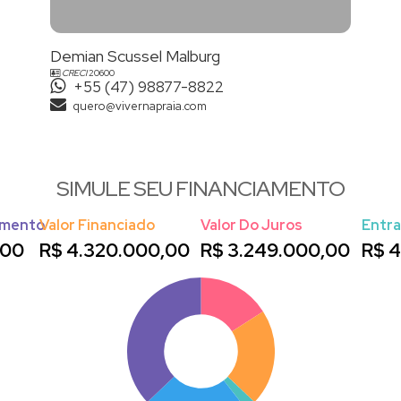
Demian Scussel Malburg
CRECI
20600
+55 (47) 98877-8822
quero@vivernapraia.com
SIMULE SEU FINANCIAMENTO
amento
Valor Financiado
Valor Do Juros
Entr
,00
R$
4.320.000,00
R$
3.249.000,00
R$
4