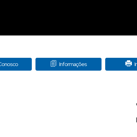
 Conosco
Informações
I