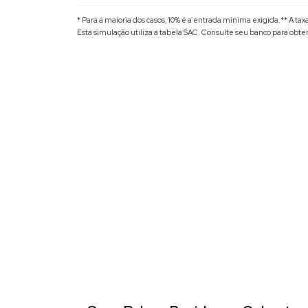
* Para a maioria dos casos, 10% é a entrada mínima exigida.
** A ta
Esta simulação utiliza a tabela
SAC
. Consulte seu banco para obte