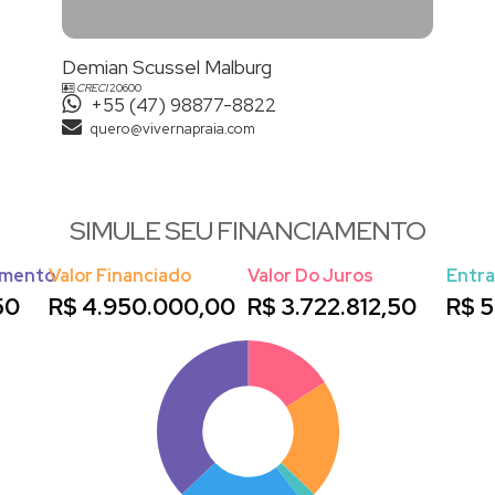
Demian Scussel Malburg
CRECI
20600
+55 (47) 98877-8822
quero@vivernapraia.com
SIMULE SEU FINANCIAMENTO
amento
Valor Financiado
Valor Do Juros
Entr
50
R$
4.950.000,00
R$
3.722.812,50
R$
5