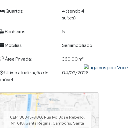
Quartos:
4 (sendo 4
suítes)
Banheiros:
5
Mobílias:
Semimobiliado
Área Privada:
360.00 m²
Última atualização do
04/03/2026
imóvel:
CEP: 88345-900
,
Rua Ivo José Rebello
,
N°:
610
,
Santa Regina
,
Camboriú
,
Santa