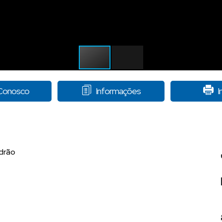
 Conosco
Informações
I
adrão