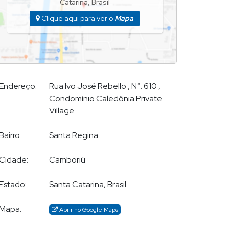
Catarina
,
Brasil
Clique aqui para ver o
Mapa
Endereço:
Rua Ivo José Rebello
,
N°:
610
,
Condomínio Caledônia Private
Village
Bairro:
Santa Regina
Cidade:
Camboriú
Estado:
Santa Catarina, Brasil
Mapa:
Abrir no Google Maps