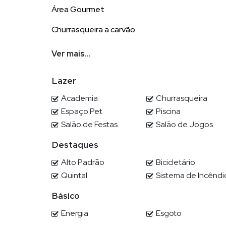
Área Gourmet
Churrasqueira a carvão
Lareira
Ver mais...
Terraço
Lazer
Piscina
Academia
Churrasqueira
Mobiliada, equipada e decorada
Espaço Pet
Piscina
Salão de Festas
Salão de Jogos
Destaques
Alto Padrão
Bicicletário
POR QUE ESCOLHER DEMIAN?
Quintal
Sistema de Incêndi
Demian Scussel Malburg, Corretor e Avaliador de im
Básico
na compra, venda, permuta ou locação de seu imóvel
Energia
Esgoto