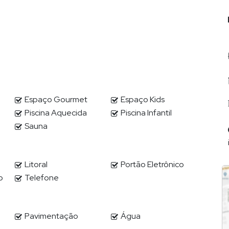
Espaço Gourmet
Espaço Kids
Piscina Aquecida
Piscina Infantil
Sauna
Litoral
Portão Eletrônico
o
Telefone
óveis de alto padrão, lhe proporcionará completa assessoria
.
Pavimentação
Água