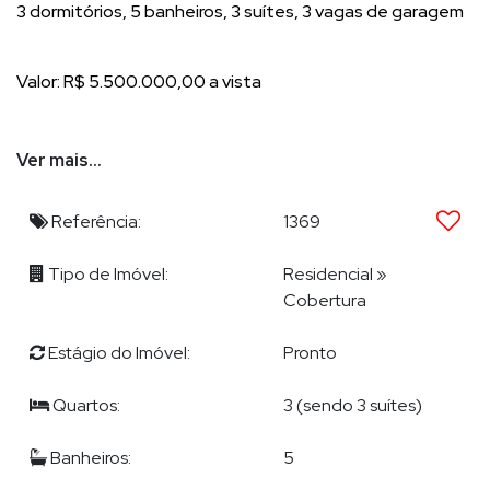
3 dormitórios, 5 banheiros, 3 suítes, 3 vagas de garagem
Valor: R$ 5.500.000,00 a vista
Ver mais...
Descrição unidade:
- Living
- Lavabo
Referência:
1369
- Cozinha
- Área de Serviço
Tipo de Imóvel:
Residencial
»
- Infraestrutura para água quente
Cobertura
- Espera para split
- Acabamento em gesso
Estágio do Imóvel:
Pronto
- Fechadura com senha na porta de entrada
- Porcelanato
Quartos:
3 (sendo 3 suítes)
- Hidrômetro Individual
- Interfone
Banheiros:
5
- Varanda