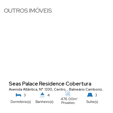
OUTROS IMÓVEIS
Seas Palace Residence Cobertura
Avenida Atlântica
,
N°:
1330
,
Centro
,
Balneário Camboriú
,
Santa
3
4
3
476
.00
m²
Dormitório(s)
Banheiro(s)
Suíte(s)
Privativo:
5