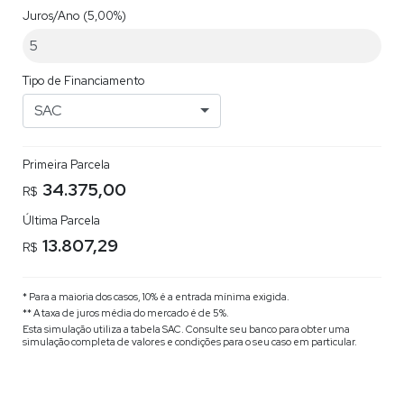
Juros/Ano
(5,00%)
Tipo de Financiamento
SAC
Primeira Parcela
34.375,00
R$
Última Parcela
13.807,29
R$
* Para a maioria dos casos, 10% é a entrada mínima exigida.
** A taxa de juros média do mercado é de 5%.
Esta simulação utiliza a tabela
SAC
. Consulte seu banco para obter uma
simulação completa de valores e condições para o seu caso em particular.