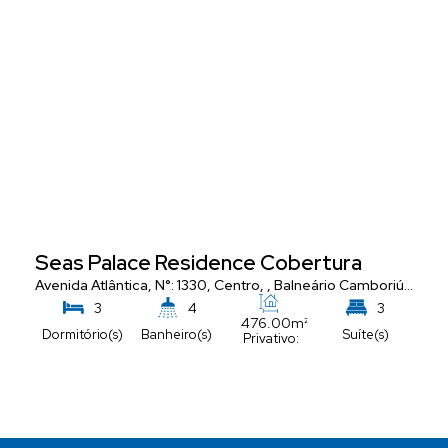
Seas Palace Residence Cobertura
Avenida Atlântica
,
N°:
1330
,
Centro
,
Balneário Camboriú
,
Santa
3
4
3
476
.00
m²
Dormitório(s)
Banheiro(s)
Suíte(s)
Privativo:
5
Vaga(s)