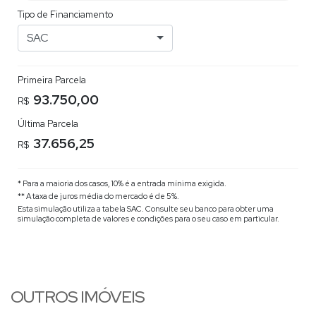
Tipo de Financiamento
SAC
Primeira Parcela
93.750,00
R$
Última Parcela
37.656,25
R$
* Para a maioria dos casos, 10% é a entrada mínima exigida.
** A taxa de juros média do mercado é de 5%.
Esta simulação utiliza a tabela
SAC
. Consulte seu banco para obter uma
simulação completa de valores e condições para o seu caso em particular.
OUTROS IMÓVEIS