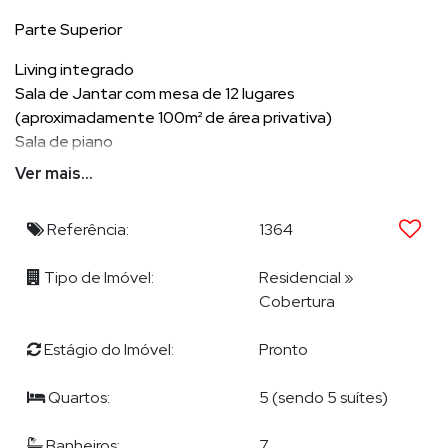
Parte Superior
Living integrado
Sala de Jantar com mesa de 12 lugares
(aproximadamente 100m² de área privativa)
Sala de piano
Sala de estar
Ver mais...
Sala de TV
3 Aparelhos de Ar Condicionado Cassete
Referência:
1364
Revestimento de Carpe Bege em todo apartamento
Armários em laca em todo os ambientes
Tipo de Imóvel:
Residencial
»
Elevador para 1 pessoa (com nobreak)
Cobertura
Persianas automatizadas
Banheiro social (2 maquinas de aquecedor de água a gás)
Estágio do Imóvel:
Pronto
Cozinha completa (móveis planejados, pedras do balcão
na cor branca)
Quartos:
5 (sendo 5 suítes)
Área de serviço com banheiro, e maquinário completo
(dispensa para alimentos, armário para cada funcionário)
Banheiros:
7