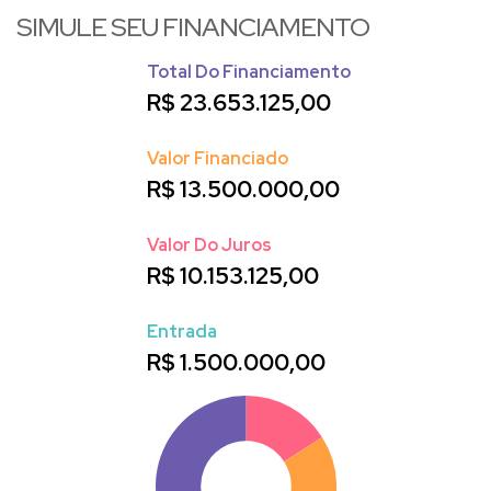
SIMULE SEU FINANCIAMENTO
BALNEÁRIO CAMBORIÚ
-SC
Total Do Financiamento
Demian, atua em todo o litoral Catarinense,
R$
23.653.125,00
particularmente em
Balneário Camboriú
-SC,
Praia Brava
,
Itajaí; especializando-se no atendimento e
Valor Financiado
comercialização de imóveis de alto padrão. Em outras
R$
13.500.000,00
regiões dispõe de eficazes parceiros que o auxiliam nos
atendimentos.
Valor Do Juros
R$
10.153.125,00
Venha conhecer a maravilhosa Balneário Camboriú, a
Entrada
princesa do Atlântico. Excelente para investir, morar e
R$
1.500.000,00
principalmente, VIVER na PRAIA!
Apartamento em Balneário Camboriú