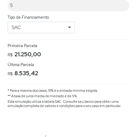
Tipo de Financiamento
SAC
Primeira Parcela
21.250,00
R$
Última Parcela
8.535,42
R$
* Para a maioria dos casos, 10% é a entrada mínima exigida.
** A taxa de juros média do mercado é de 5%.
Esta simulação utiliza a tabela
SAC
. Consulte seu banco para obter uma
simulação completa de valores e condições para o seu caso em particular.