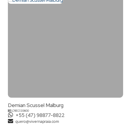
Demian Scussel Malburg
CRECI
20600
+55 (47) 98877-8822
quero@vivernapraia.com