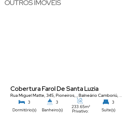
OUTROS IMÓVEIS
Cobertura Farol De Santa Luzia
nta Catarina
Rua Miguel Matte, 345
,
Brasil
,
Pioneiros
,
Balneário Camboriú
,
Santa 
3
3
3
233
.65
m²
Dormitório(s)
Banheiro(s)
Suíte(s)
Privativo:
4
288
.00
m²
Vaga(s)
Total: