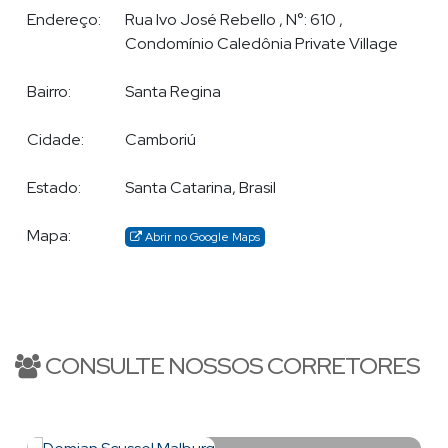
Endereço:
Rua Ivo José Rebello
,
N°:
610
,
Condomínio Caledônia Private Village
Cobertura em Balneário Camboriú
Bairro:
Santa Regina
Cidade:
Camboriú
Estado:
Santa Catarina, Brasil
Mapa:
Abrir no Google Maps
CONSULTE NOSSOS CORRETORES