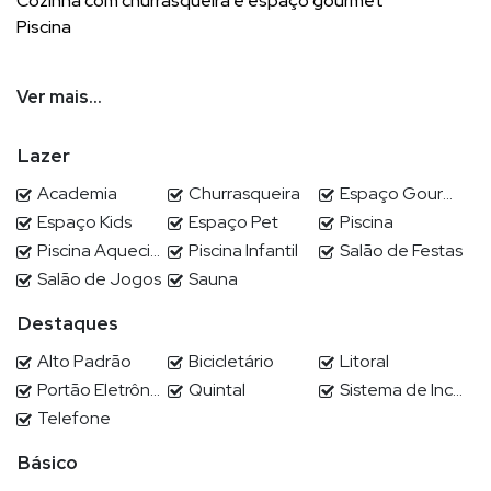
Cozinha com churrasqueira e espaço gourmet
Piscina
Ver mais...
Lazer
Alto padrão no condomínio Caledônia em Camboriú-SC
Academia
Churrasqueira
Espaço Gourmet
Espaço Kids
Espaço Pet
Piscina
A maior área de lazer em condomínio fechado em nossa
Piscina Aquecida
Piscina Infantil
Salão de Festas
Região, venha conhecer!
Salão de Jogos
Sauna
Destaques
Alto Padrão
Bicicletário
Litoral
POR QUE ESCOLHER DEMIAN?
Portão Eletrônico
Quintal
Sistema de Incêndio
Demian Scussel Malburg, Corretor e Avaliador de imóveis de
Telefone
alto padrão, lhe proporcionará completa assessoria na
compra, venda, permuta ou locação de seu imóvel.
Básico