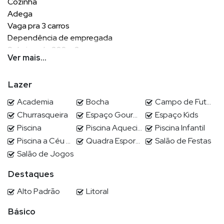
Cozinha
Adega
Vaga pra 3 carros
Dependência de empregada
Solarium de 208 m2
Ver mais...
715 m2 construído
Terreno de 1000 m2
Lazer
Academia
Bocha
Campo de Futebol
Churrasqueira
Espaço Gourmet
Espaço Kids
POR QUE ESCOLHER DEMIAN?
Piscina
Piscina Aquecida
Piscina Infantil
Piscina a Céu Aberto
Quadra Esportiva
Salão de Festas
Demian Scussel Malburg, Corretor e Avaliador de imóveis de
alto padrão, lhe proporcionará completa assessoria na
Salão de Jogos
compra, venda, permuta ou locação de seu imóvel.
Destaques
Alto Padrão
Litoral
EXPERTISE DE DEMIAN ?
Básico
Demian Scussel Malburg
, com formação em Psicologia e em