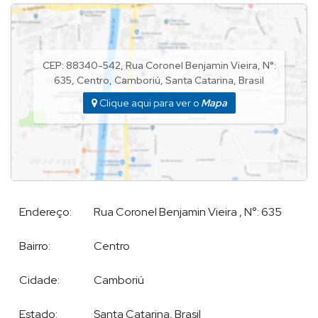
se no atendimento e comercialização de imóveis de alto
padrão. Em outras regiões dispõe de eficazes parceiros que o
auxiliam nos atendimentos.
CEP: 88340-542
,
Rua Coronel Benjamin Vieira
,
N°:
635
,
Centro
,
Camboriú
,
Santa Catarina
,
Brasil
Clique aqui para ver o
Mapa
Endereço:
Rua Coronel Benjamin Vieira
,
N°:
635
Bairro:
Centro
Cidade:
Camboriú
Estado:
Santa Catarina, Brasil