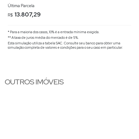
Última Parcela
13.807,29
R$
* Para a maioria dos casos, 10% é a entrada mínima exigida.
** A taxa de juros média do mercado é de 5%.
Esta simulação utiliza a tabela
SAC
. Consulte seu banco para obter uma
simulação completa de valores e condições para o seu caso em particular.
OUTROS IMÓVEIS