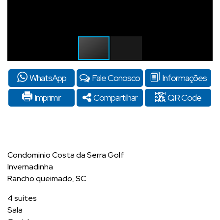
WhatsApp
Fale Conosco
Informações
Imprimir
Compartilhar
QR Code
Condominio Costa da Serra Golf
Invernadinha
Rancho queimado, SC
4 suítes
Sala