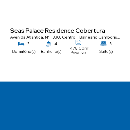
Seas Palace Residence Cobertura
Avenida Atlântica
,
N°:
1330
,
Centro
,
Balneário Camboriú
,
Santa
3
4
3
476
.00
m²
Dormitório(s)
Banheiro(s)
Suíte(s)
Privativo:
5
Vaga(s)