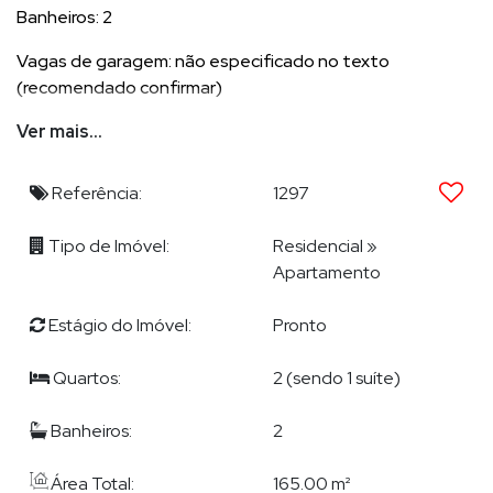
Banheiros: 2
Vagas de garagem: não especificado no texto
(recomendado confirmar)
Área total: 165 m²
Ver mais...
Vista: Frente mar absoluta (vista total do oceano)
Referência:
1297
Documentação: 100% regularizada
Tipo de Imóvel:
Residencial
»
Infraestrutura do Condomínio Gabriela
Apartamento
3 quiosques com churrasqueira
Estágio do Imóvel:
Pronto
Salão de festas no rooftop com vista panorâmica
Quartos:
2 (sendo 1 suíte)
Acesso direto à praia
Banheiros:
2
Estrutura completa de lazer e convivência
Área Total:
165.00 m²