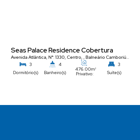
Seas Palace Residence Cobertura
Avenida Atlântica
,
N°:
1330
,
Centro
,
Balneário Camboriú
,
Santa
3
4
3
476
.00
m²
Dormitório(s)
Banheiro(s)
Suíte(s)
Privativo:
5
Vaga(s)