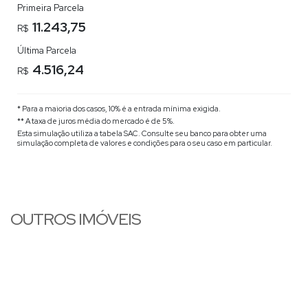
Primeira Parcela
11.243,75
R$
Última Parcela
4.516,24
R$
* Para a maioria dos casos, 10% é a entrada mínima exigida.
** A taxa de juros média do mercado é de 5%.
Esta simulação utiliza a tabela
SAC
. Consulte seu banco para obter uma
simulação completa de valores e condições para o seu caso em particular.
OUTROS IMÓVEIS