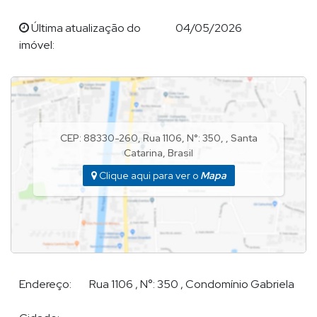
Última atualização do
04/05/2026
imóvel:
POR QUE ESCOLHER DEMIAN?
Demian Scussel Malburg, Corretor e Avaliador de imóveis de
alto padrão, lhe proporcionará completa assessoria na
compra, venda, permuta ou locação de seu imóvel.
CEP: 88330-260
,
Rua 1106
,
N°:
350
,
,
Santa
Catarina
,
Brasil
EXPERTISE DE DEMIAN ?
Clique aqui para ver o
Mapa
Demian Scussel Malburg
, com formação em Psicologia e em
Ver mais...
Marketing, com vasta experiência no setor de Construção Civil,
atuando no ramo imobiliário em Balneário Camboriu e região,
desde 2009, em construtoras renomadas e a frente do
Departamento Comercial; neste tempo desenvolveu uma
enorme rede de relacionamento com proprietários,
Endereço:
Rua 1106
,
N°:
350
,
Condomínio Gabriela
investidores, imobiliárias e corretores da cidade, e hoje pode
seguramente buscar ótimas parcerias para encontrar algum