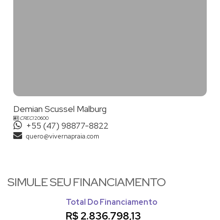
VIVER na PRAIA!
Apartamento em Balneário Camboriú
Apartamento Balneário Camboriú
Demian Scussel Malburg
Cobertura em Balneário Camboriú
CRECI
20600
+55 (47) 98877-8822
quero@vivernapraia.com
SIMULE SEU FINANCIAMENTO
Total Do Financiamento
R$
2.836.798,13