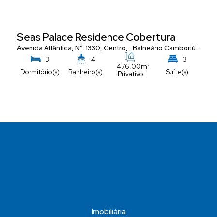
Seas Palace Residence Cobertura
Avenida Atlântica
,
N°:
1330
,
Centro
,
Balneário Camboriú
,
Santa
3
4
3
476
.00
m²
Dormitório(s)
Banheiro(s)
Suíte(s)
Privativo:
5
Vaga(s)
Imobiliária