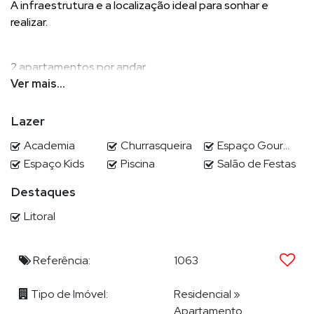
A infraestrutura e a localização ideal para sonhar e
realizar.
2 apartamentos por andar
Hobby box
Ver mais...
Persiana elétrica
Porcelanato no living
Lazer
Pico vinílico na área íntima
Academia
Churrasqueira
Espaço Gourmet
Sacada gourmet aberta com churrasqueira a carvão
Espaço Kids
Piscina
Salão de Festas
ÁREA PRIVATIVA 132,50 M²
Destaques
Cozinha gourmet
3 suítes (suíte master ampliada com closet)
Litoral
2 vagas de garagem
Varanda na suíte master
Referência:
1063
Lavabo social
Área de serviço
Tipo de Imóvel:
Residencial
»
Apartamento