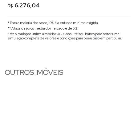
6.276,04
R$
* Para a maioria dos casos, 10% é a entrada mínima exigida.
** A taxa de juros média do mercado é de 5%.
Esta simulação utiliza a tabela
SAC
. Consulte seu banco para obter uma
simulação completa de valores e condições para o seu caso em particular.
OUTROS IMÓVEIS