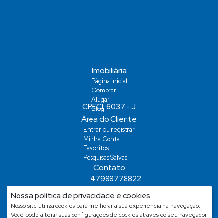
Imobiliária
Página inicial
Comprar
Alugar
Blog
Área do Cliente
Entrar ou registrar
Minha Conta
Favoritos
Pesquisas Salvas
Contato
47988778822
demiansm@hotmail.com
Nossa política de privacidade e cookies
demiansm@hotmail.com
Nosso site utiliza cookies para melhorar a sua experiência na navegação.
Você pode alterar suas configurações de cookies através do seu navegador.