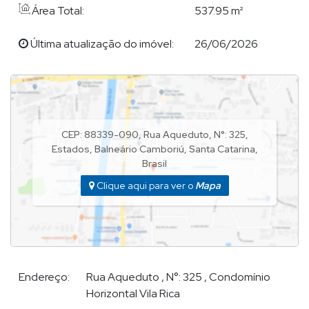
Área Total:
537.95 m²
* Revestimento em pedra natural e brises
* Isolamento acústico
Última atualização do imóvel:
26/06/2026
* Porta de entrada principal em madeira maciça
* Jardim com grama e podocarpo para melhor privacidade
CEP: 88339-090
,
Rua Aqueduto
,
N°:
325
,
Estados
,
Balneário Camboriú
,
Santa Catarina
,
Brasil
Clique aqui para ver o
Mapa
Endereço:
Rua Aqueduto
,
N°:
325
,
Condomínio
Horizontal Vila Rica