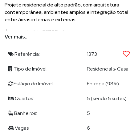
Projeto residencial de alto padrão, com arquitetura
contemporânea, ambientes amplos e integração total
entre áreas internas e externas.
Área construída: 537,95 m²
Ver mais...
* 05 suítes amplas, sendo 01 no térreo
* Suíte master com 57 m²
* Home office amplo e ampla sacada no pav. superior
Referência:
1373
* Espaço gourmet com churrasqueira a carvão
* Piscina ampla com prainha e jacuzzi
Tipo de Imóvel:
Residencial
»
Casa
* 06 vagas (03 cobertas + 03 descobertas, lado a lado)
* Tomada para carro elétrico
Estágio do Imóvel:
Entrega (98%)
Quartos:
5 (sendo 5 suítes)
ACABAMENTO PREMIUM
Banheiros:
5
* Aberturas em PVC
* Piso vinílico na área íntima
Vagas:
6
* Porcelanato 1.20 x1.20
* Portas laqueadas com fechadura em inox