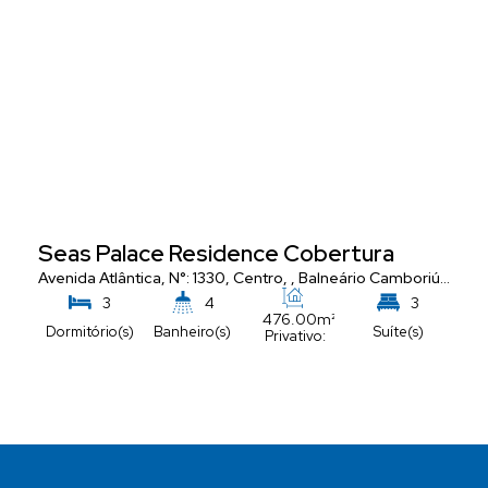
Seas Palace Residence Cobertura
Avenida Atlântica
,
N°:
1330
,
Centro
,
Balneário Camboriú
,
Santa
3
4
3
476
.00
m²
Dormitório(s)
Banheiro(s)
Suíte(s)
Privativo:
5
Vaga(s)