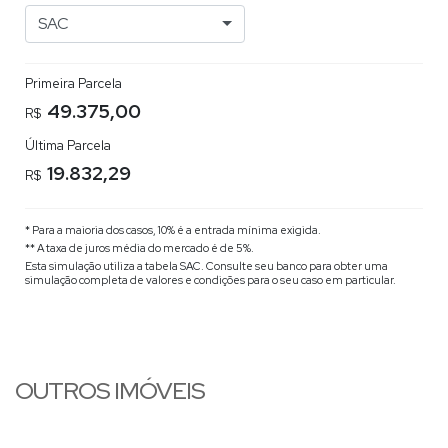
SAC
Primeira Parcela
49.375,00
R$
Última Parcela
19.832,29
R$
* Para a maioria dos casos, 10% é a entrada mínima exigida.
** A taxa de juros média do mercado é de 5%.
Esta simulação utiliza a tabela
SAC
. Consulte seu banco para obter uma
simulação completa de valores e condições para o seu caso em particular.
OUTROS IMÓVEIS