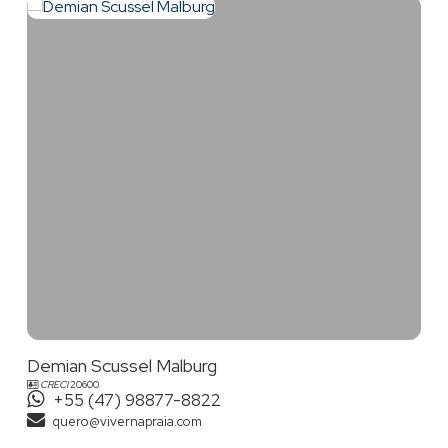
Demian Scussel Malburg
CRECI
20600
+55 (47) 98877-8822
quero@vivernapraia.com