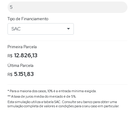
Tipo de Financiamento
SAC
Primeira Parcela
12.826,13
R$
Última Parcela
5.151,83
R$
* Para a maioria dos casos, 10% é a entrada mínima exigida.
** A taxa de juros média do mercado é de 5%.
Esta simulação utiliza a tabela
SAC
. Consulte seu banco para obter uma
simulação completa de valores e condições para o seu caso em particular.