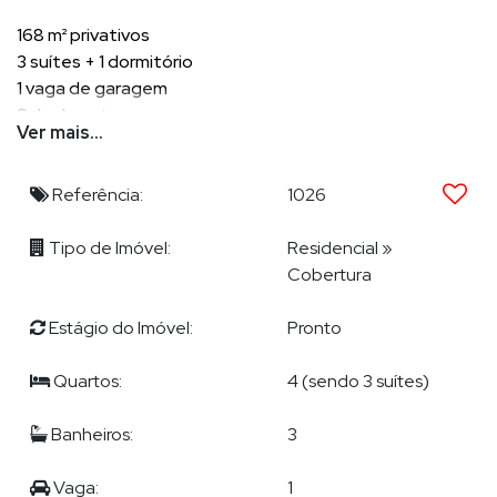
168 m² privativos
3 suítes + 1 dormitório
1 vaga de garagem
Sala de estar
Ver mais...
Sala de jantar
Living Integrado
2 amplas sacadas
Referência:
1026
Churrasqueira à carvão em uma das sacadas
Cozinha
Tipo de Imóvel:
Residencial
»
Área de serviço
Cobertura
Lavabo Social
Dependência de empregada
Estágio do Imóvel:
Pronto
Quartos:
4 (sendo 3 suítes)
POR QUE ESCOLHER DEMIAN?
Banheiros:
3
Demian Scussel Malburg, Corretor e Avaliador de imóveis de
alto padrão, lhe proporcionará completa assessoria na
Vaga:
1