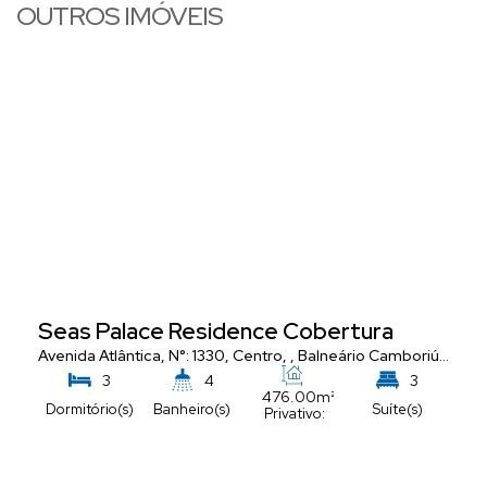
OUTROS IMÓVEIS
Seas Palace Residence Cobertura
Avenida Atlântica
,
N°:
1330
,
Centro
,
Balneário Camboriú
,
Santa
3
4
3
476
.00
m²
Dormitório(s)
Banheiro(s)
Suíte(s)
Privativo:
5
Vaga(s)