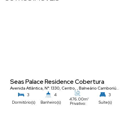
Seas Palace Residence Cobertura
Avenida Atlântica
,
N°:
1330
,
Centro
,
Balneário Camboriú
,
Santa
3
4
3
476
.00
m²
Dormitório(s)
Banheiro(s)
Suíte(s)
Privativo:
5
Vaga(s)