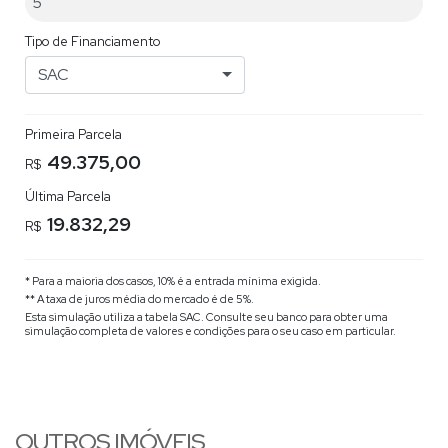
Tipo de Financiamento
SAC
Primeira Parcela
49.375,00
R$
Última Parcela
19.832,29
R$
* Para a maioria dos casos, 10% é a entrada mínima exigida.
** A taxa de juros média do mercado é de 5%.
Esta simulação utiliza a tabela
SAC
. Consulte seu banco para obter uma
simulação completa de valores e condições para o seu caso em particular.
OUTROS IMÓVEIS