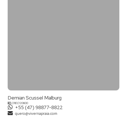
BALNEÁRIO CAMBORIÚ
-SC
Demian, atua em todo o litoral Catarinense, particularmente
Balneário Camboriú
Praia Brava
em
-SC,
, Itajaí; especializando-
se no atendimento e comercialização de imóveis de alto
padrão. Em outras regiões dispõe de eficazes parceiros que o
auxiliam nos atendimentos.
Demian Scussel Malburg
CRECI
20600
+55 (47) 98877-8822
quero@vivernapraia.com