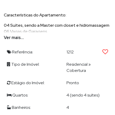
Características do Apartamento:
04 Suítes, sendo a Master com closet e hidromassagem
06 Vagas de Garagens
01 Apartamento Por Andar
Ver mais...
Móveis Planejados
Referência:
1212
260m2 Privativos
Tipo de Imóvel:
Residencial
»
Cobertura
O Edifício Edgar Wegner:
Estágio do Imóvel:
Pronto
42 Pavimentos
2 Apartamentos Por Andar
Quartos:
4 (sendo 4 suítes)
Piscina Semi-Olímpica
Piscina Infantil
Banheiros:
4
Academia