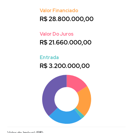
Valor Financiado
R$
28.800.000,00
Cobertura em Balneário Camboriú
Valor Do Juros
R$
21.660.000,00
Entrada
R$
3.200.000,00
Valor do Imóvel (R$)