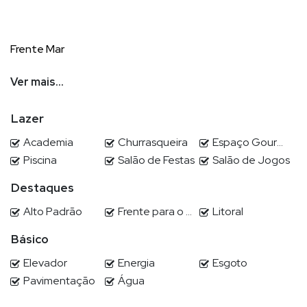
Frente Mar
2 Apartamentos por Andar
Ver mais...
3 Elevadores, sendo 2 Sociais com Biometria e 1 de
Lazer
Serviço
Academia
Churrasqueira
Espaço Gourmet
2 Pavimentos de Lazer
Piscina
Salão de Festas
Salão de Jogos
Hall de Entrada com Pé Direito Duplo
Destaques
Salão de Festas com Pé Direito Duplo
Alto Padrão
Frente para o Mar
Litoral
Spa
Básico
Sauna Seca
Elevador
Energia
Esgoto
Pavimentação
Água
Sauna Úmida