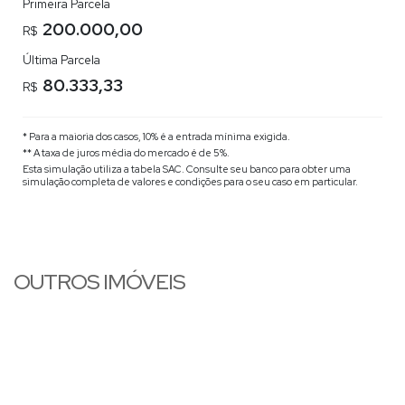
Primeira Parcela
200.000,00
R$
Última Parcela
80.333,33
R$
* Para a maioria dos casos, 10% é a entrada mínima exigida.
** A taxa de juros média do mercado é de 5%.
Esta simulação utiliza a tabela
SAC
. Consulte seu banco para obter uma
simulação completa de valores e condições para o seu caso em particular.
OUTROS IMÓVEIS