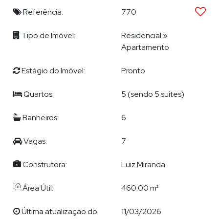
Sala de Massagem
Referência:
770
Piscina Adulto com 25 Metros e Borda Infinita, de Frente
para o Mar
Tipo de Imóvel:
Residencial
»
Apartamento
Piscina Infantil
Estágio do Imóvel:
Pronto
Quiosque Externo
Lounges Externos
Quartos:
5 (sendo 5 suítes)
Academia
Banheiros:
6
Cinema
Vagas:
7
Espaço Gourmet
Construtora:
Luiz Miranda
Espaço Churrasco
Área Útil:
460.00 m²
Sala de Jogos com Bar
Espaço Teens
Última atualização do
11/03/2026