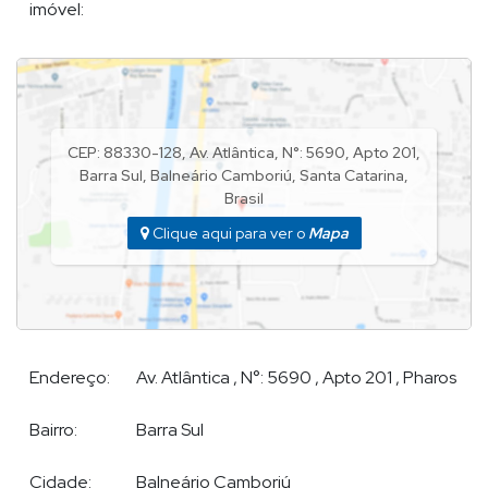
imóvel:
Espaço Kids
Sistema de Som Ambiente
Internet Wi-Fi no Lazer e Hall de Entrada
CEP: 88330-128
,
Av. Atlântica
,
N°:
5690
,
Apto 201
,
Área Comum Finamente Mobiliada e Decorada
Barra Sul
,
Balneário Camboriú
,
Santa Catarina
,
Box de Praia
Brasil
Clique aqui para ver o
Mapa
Portaria 24h
POR QUE ESCOLHER DEMIAN?
Endereço:
Av. Atlântica
,
N°:
5690
,
Apto 201
,
Pharos
Demian Scussel Malburg, Corretor e Avaliador de imóveis de
Bairro:
Barra Sul
alto padrão, lhe proporcionará completa assessoria na
compra, venda, permuta ou locação de seu imóvel.
Cidade:
Balneário Camboriú