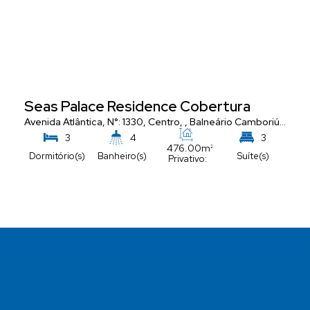
Seas Palace Residence Cobertura
Avenida Atlântica
,
N°:
1330
,
Centro
,
Balneário Camboriú
,
Santa
3
4
3
476
.00
m²
Dormitório(s)
Banheiro(s)
Suíte(s)
Privativo:
5
Vaga(s)