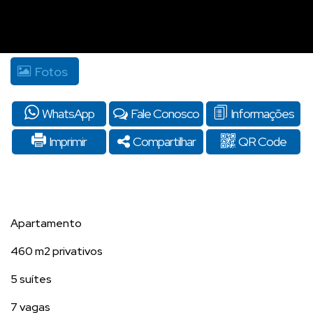
Fotos
WhatsApp
Fale Conosco
Informações
Imprimir
Compartilhar
QR Code
Apartamento
460 m2 privativos
5 suítes
7 vagas