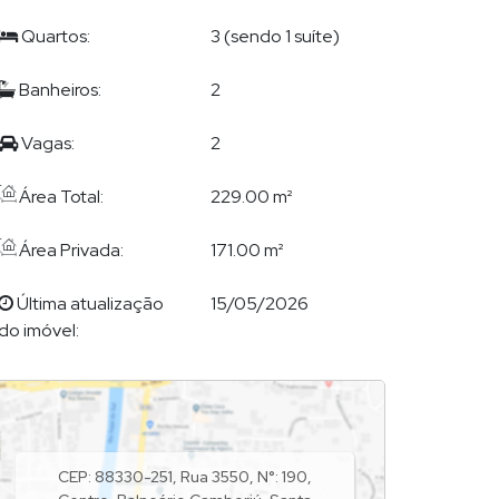
Quartos:
3 (sendo 1 suíte)
Banheiros:
2
Vagas:
2
Área Total:
229.00 m²
Área Privada:
171.00 m²
Última atualização
15/05/2026
do imóvel:
CEP: 88330-251
,
Rua 3550
,
N°:
190
,