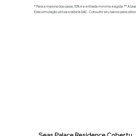
* Para a maioria dos casos, 10% é a entrada mínima exigida.
** A ta
Esta simulação utiliza a tabela
SAC
. Consulte seu banco para obte
Seas Palace Residence Cobertur