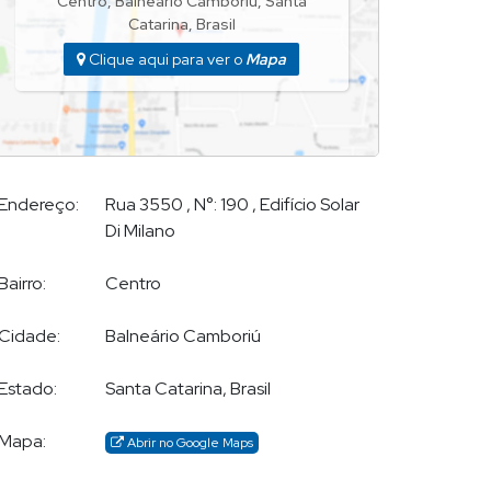
Centro
,
Balneário Camboriú
,
Santa
Catarina
,
Brasil
Clique aqui para ver o
Mapa
Endereço:
Rua 3550
,
N°:
190
,
Edifício Solar
Di Milano
Bairro:
Centro
Cidade:
Balneário Camboriú
Estado:
Santa Catarina, Brasil
Mapa:
Abrir no Google Maps