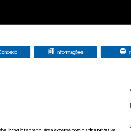
 Conosco
Informações
I
nha, living integrado, área externa com piscina privativa.