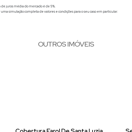
xa de juros média do mercado é de 5%.
r uma simulação completa de valores e condições para o seu caso em particular.
OUTROS IMÓVEIS
a
Cobertura Farol De Santa Luzia
Se