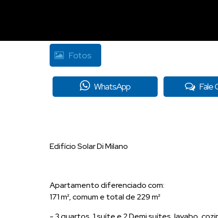
Fotos
WhatsApp
Fale
Edifício Solar Di Milano
Apartamento diferenciado com:
171 m², comum e total de 229 m²
- 3 quartos, 1 suíte e 2 Demi suítes, lavabo, cozi