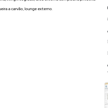
ira a carvão, lounge externo.
os.
óveis de alto padrão, lhe proporcionará completa assessoria
.