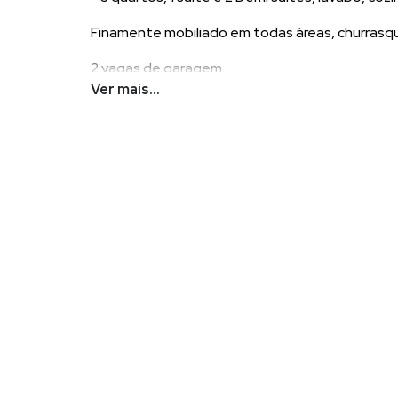
Finamente mobiliado em todas áreas, churrasque
2 vagas de garagem.
Ver mais...
Empreendimento com salão de festas e event
Localizado, 3 minutos do passeio San Miguel,
400 mts da praia.
Para mais informações entre em contato!
POR QUE ESCOLHER DEMIAN?
Demian Scussel Malburg, Corretor e Avaliador de im
na compra, venda, permuta ou locação de seu imóvel