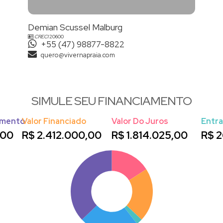
Demian Scussel Malburg
CRECI
20600
+55 (47) 98877-8822
quero@vivernapraia.com
SIMULE SEU FINANCIAMENTO
amento
Valor Financiado
Valor Do Juros
Entr
,00
R$
2.412.000,00
R$
1.814.025,00
R$
2