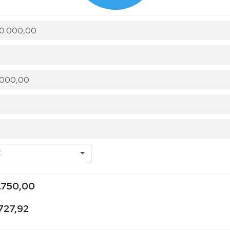
C
.750,00
727,92