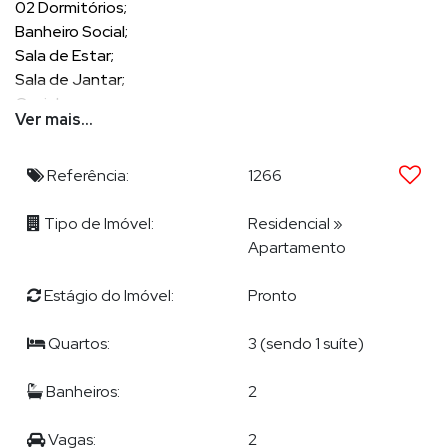
02 Dormitórios;
Banheiro Social;
Sala de Estar;
Sala de Jantar;
Cozinha;
Ver mais...
Área de Serviço;
Sacada integrada com Churrasqueira a Carvão;
02 Vagas de Garagem;
Referência:
1266
Área privativa: Apartamento (110m²) e Garagem (18m²);
Tipo de Imóvel:
Residencial
»
Total Geral: 196,91m²;
Apartamento
Estágio do Imóvel:
Pronto
EMPREENDIMENTO
Quartos:
3 (sendo 1 suíte)
Piscina;
Salão de Festas;
Banheiros:
2
Vagas:
2