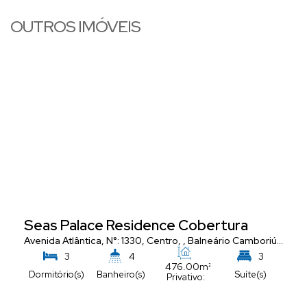
OUTROS IMÓVEIS
Seas Palace Residence Cobertura
Avenida Atlântica
,
N°:
1330
,
Centro
,
Balneário Camboriú
,
Santa
3
4
3
476
.00
m²
Dormitório(s)
Banheiro(s)
Suíte(s)
Privativo:
5