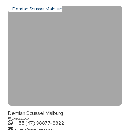
Demian Scussel Malburg
CRECI
20600
+55 (47) 98877-8822
quero@vivernapraia.com