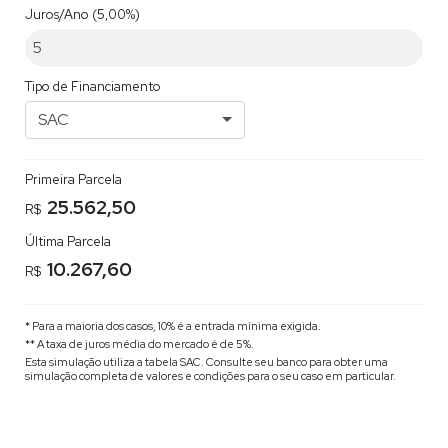
Juros/Ano
(5,00%)
Tipo de Financiamento
SAC
Primeira Parcela
25.562,50
R$
Última Parcela
10.267,60
R$
* Para a maioria dos casos, 10% é a entrada mínima exigida.
** A taxa de juros média do mercado é de 5%.
Esta simulação utiliza a tabela
SAC
. Consulte seu banco para obter uma
simulação completa de valores e condições para o seu caso em particular.