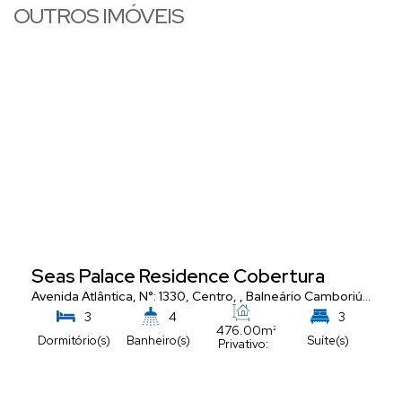
OUTROS IMÓVEIS
Seas Palace Residence Cobertura
Avenida Atlântica
,
N°:
1330
,
Centro
,
Balneário Camboriú
,
Santa
3
4
3
476
.00
m²
Dormitório(s)
Banheiro(s)
Suíte(s)
Privativo:
5
Vaga(s)