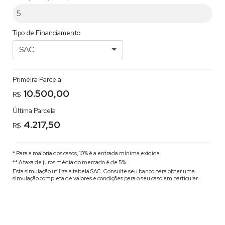
Tipo de Financiamento
SAC
Primeira Parcela
10.500,00
R$
Última Parcela
4.217,50
R$
* Para a maioria dos casos, 10% é a entrada mínima exigida.
** A taxa de juros média do mercado é de 5%.
Esta simulação utiliza a tabela
SAC
. Consulte seu banco para obter uma
simulação completa de valores e condições para o seu caso em particular.