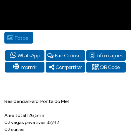
Fotos
WhatsApp
Fale Conosco
Informações
Imprimir
Compartilhar
QR Code
Residencial Farol Ponta do Mel.
Área total 126,51 m²
02 vagas privativas 32/42
02 suites