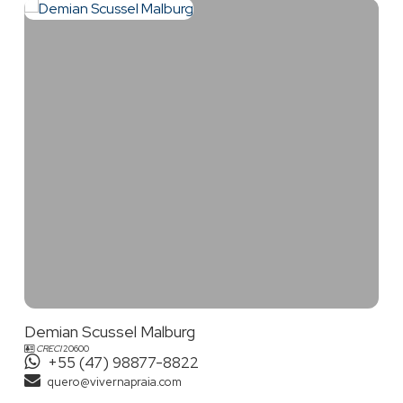
Demian Scussel Malburg
CRECI
20600
+55 (47) 98877-8822
quero@vivernapraia.com