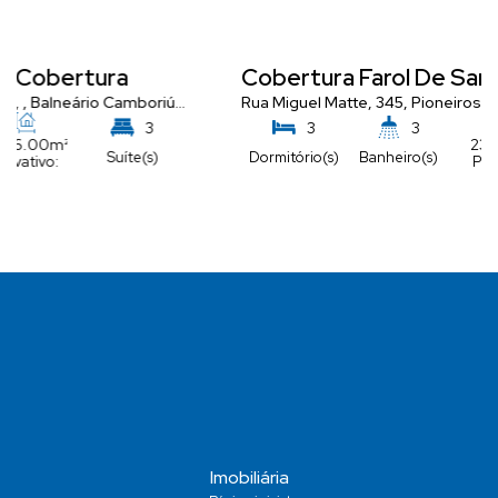
Cobertura Farol De Santa Luzia
nta Catarina
Rua Miguel Matte, 345
,
Brasil
,
Pioneiros
,
Balneário Camboriú
,
Santa 
3
3
3
233
.65
m²
Dormitório(s)
Banheiro(s)
Suíte(s)
Privativo:
4
288
.00
m²
Vaga(s)
Total:
Imobiliária