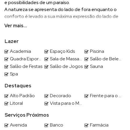
e possibilidades de um paraíso.
A natureza se apresenta do lado de fora enquanto o
conforto é levado a sua máxima expressão do lado de
dentro. Inovação e classe andam juntas no Ibiza Towers,
Ver mais...
com amplos espaços em um projeto diferenciado para
você aproveitar o melhor da vida.
Lazer
Venha conhecer.
Aqui, viver no paraíso é possível!
Academia
Espaço Kids
Piscina
Quadra Esportiva
Sala de Massagem
Salão de Beleza
4 suites sendo a master com hidro e closet
Salão de Festas
Salão de Jogos
Sauna
Sala para 4 ambientes
Spa
Cozinha
Destaques
Área de serviço
Dependência de empregada
Alto Padrão
Decorado
Frente para o Mar
4 vagas
Litoral
Vista para o Mar
Serviços Próximos
POR QUE ESCOLHER DEMIAN?
Avenida
Banco
Farmácia