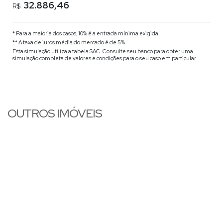
32.886,46
R$
* Para a maioria dos casos, 10% é a entrada mínima exigida.
** A taxa de juros média do mercado é de 5%.
Esta simulação utiliza a tabela
SAC
. Consulte seu banco para obter uma
simulação completa de valores e condições para o seu caso em particular.
OUTROS IMÓVEIS