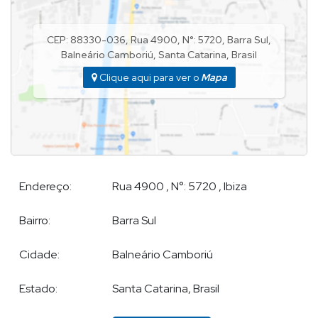
Apartamento Balneário Camboriú
CEP: 88330-036
,
Rua 4900
,
N°:
5720
,
Barra Sul
,
Balneário Camboriú
,
Santa Catarina
,
Brasil
Cobertura em Balneário Camboriú
Clique aqui para ver o
Mapa
Endereço:
Rua 4900
,
N°:
5720
,
Ibiza
Bairro:
Barra Sul
Cidade:
Balneário Camboriú
Estado:
Santa Catarina, Brasil