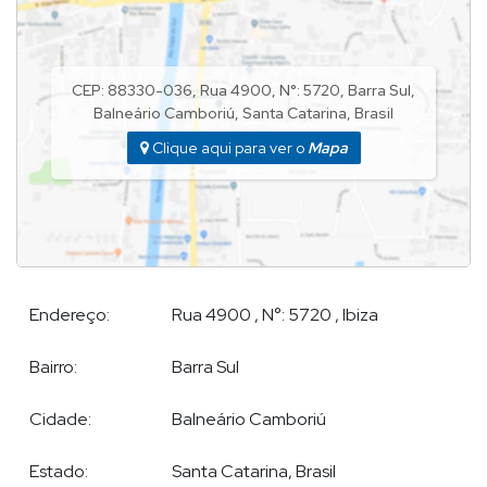
Apartamento em Balneário Camboriú
Apartamento Balneário Camboriú
CEP: 88330-036
,
Rua 4900
,
N°:
5720
,
Barra Sul
,
Balneário Camboriú
,
Santa Catarina
,
Brasil
Cobertura em Balneário Camboriú
Clique aqui para ver o
Mapa
Endereço:
Rua 4900
,
N°:
5720
,
Ibiza
Bairro:
Barra Sul
Cidade:
Balneário Camboriú
Estado:
Santa Catarina, Brasil