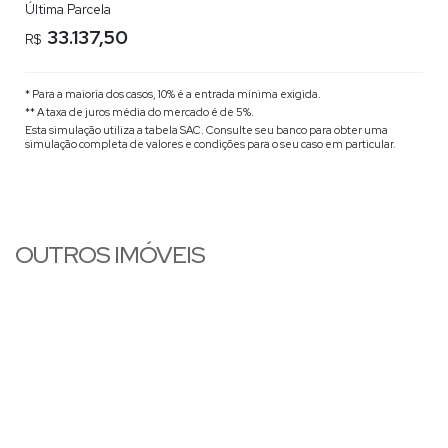
Última Parcela
33.137,50
R$
* Para a maioria dos casos, 10% é a entrada mínima exigida.
** A taxa de juros média do mercado é de 5%.
Esta simulação utiliza a tabela
SAC
. Consulte seu banco para obter uma
simulação completa de valores e condições para o seu caso em particular.
OUTROS IMÓVEIS