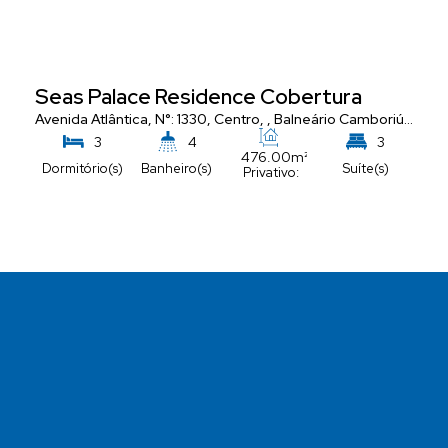
Seas Palace Residence Cobertura
Avenida Atlântica
,
N°:
1330
,
Centro
,
Balneário Camboriú
,
Santa
3
4
3
476
.00
m²
Dormitório(s)
Banheiro(s)
Suíte(s)
Privativo:
5
Vaga(s)