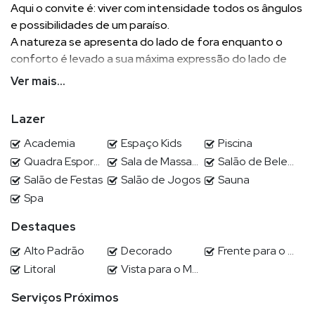
Aqui o convite é: viver com intensidade todos os ângulos
e possibilidades de um paraíso.
A natureza se apresenta do lado de fora enquanto o
conforto é levado a sua máxima expressão do lado de
dentro. Inovação e classe andam juntas no Ibiza Towers,
Ver mais...
com amplos espaços em um projeto diferenciado para
você aproveitar o melhor da vida.
Lazer
Venha conhecer.
Aqui, viver no paraíso é possível!
Academia
Espaço Kids
Piscina
Quadra Esportiva
Sala de Massagem
Salão de Beleza
4 suites sendo a master com hidro e closet
Salão de Festas
Salão de Jogos
Sauna
Sala para 4 ambientes
Spa
Cozinha
Destaques
Área de serviço
Dependência de empregada
Alto Padrão
Decorado
Frente para o Mar
4 vagas
Litoral
Vista para o Mar
Serviços Próximos
POR QUE ESCOLHER DEMIAN?