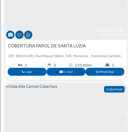
R$
3
Val
COBERTURA FAROL DE SANTA LUZIA
CEP: 88331-030
,
Rua Miguel Matte, 345
,
Pioneiros
,
Balneári
3
3
233
.65
m²
288
.00
m²
Ligar
E-mail
Wha