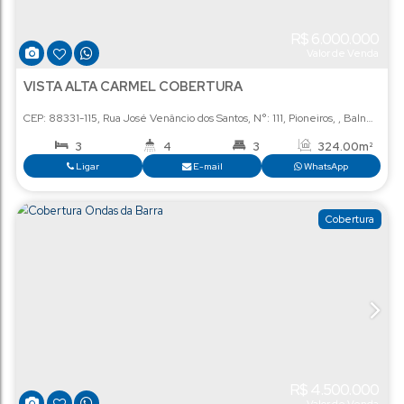
R$
6
Val
VISTA ALTA CARMEL COBERTURA
CEP: 88331-115
,
Rua José Venâncio dos Santos
,
N°:
111
,
Pioneir
3
4
3
4