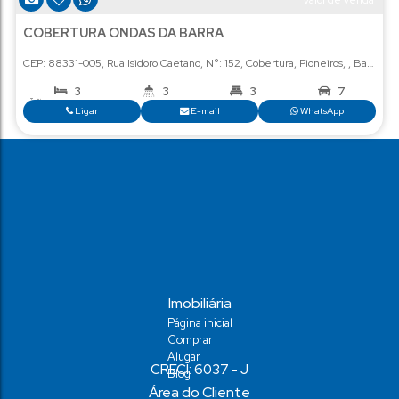
Ligar
E-mail
Wha
R$
4
Val
Imobiliária
Página inicial
COBERTURA ONDAS DA BARRA
Comprar
Alugar
Blog
CEP: 88331-005
,
Rua Isidoro Caetano
,
N°:
152
,
Cobertura
,
Pion
Área do Cliente