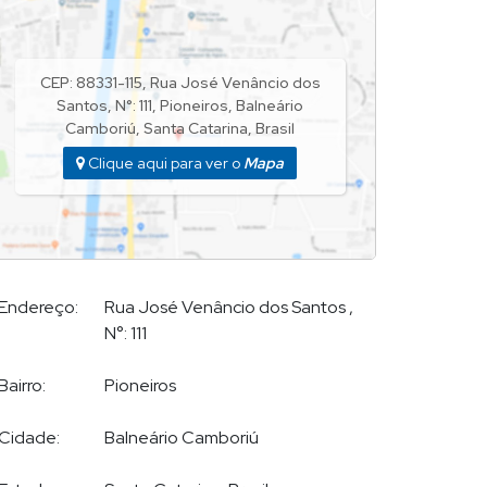
CEP: 88331-115
,
Rua José Venâncio dos
Santos
,
N°:
111
,
Pioneiros
,
Balneário
Camboriú
,
Santa Catarina
,
Brasil
Clique aqui para ver o
Mapa
Endereço:
Rua José Venâncio dos Santos
,
N°:
111
Bairro:
Pioneiros
Cidade:
Balneário Camboriú