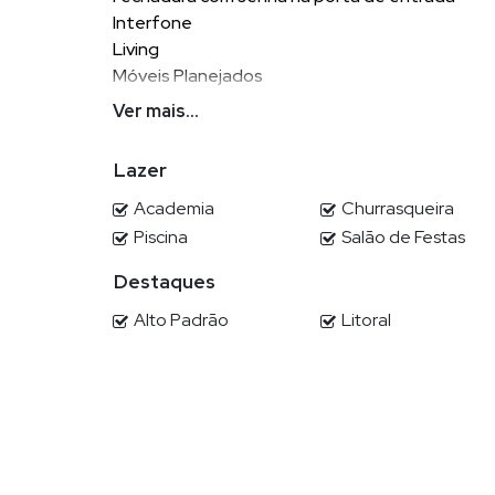
Interfone
Living
Móveis Planejados
Porcelanato
Ver mais...
Sala de Estar
Varanda
Lazer
Vista Panorâmica
Aquecimento á Gás
Academia
Churrasqueira
Armário Cozinha
Piscina
Salão de Festas
Banheiro Social
Destaques
Churrasqueira
Closet
Alto Padrão
Litoral
Cozinha Americana
Despensa
Espera para split
Gás Individual
Hidrômetro Individual
Infraestrutura para água quente