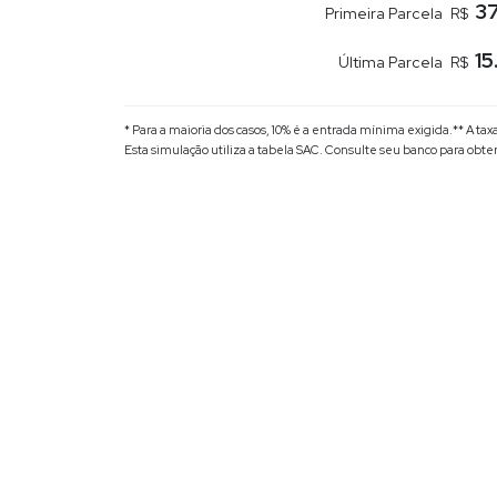
37
Primeira Parcela
R$
15
Última Parcela
R$
* Para a maioria dos casos, 10% é a entrada mínima exigida.
** A ta
Esta simulação utiliza a tabela
SAC
. Consulte seu banco para obte