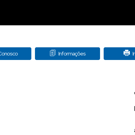
 Conosco
Informações
I