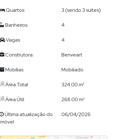
Quartos:
3 (sendo 3 suítes)
Banheiros:
4
Vagas:
4
Construtora:
Benveart
Mobílias:
Mobiliado
Área Total:
324.00 m²
Área Útil:
268.00 m²
Última atualização do
06/04/2026
imóvel: