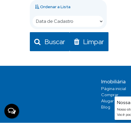
Ordenar a Lista
Buscar
Limpar
Imobiliária
Página inicial
Comprar
Alugar
Nossa 
Blog
Nosso si
Você pod