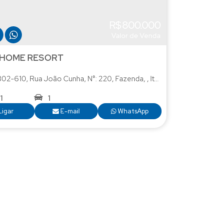
R$
800.000
Valor de Venda
 HOME RESORT
302-610
 Catarina
,
Rua João Cunha
,
Brasil
,
N°:
220
,
Fazenda
,
Itajaí
,
Santa Catarina
1
1
Ligar
E-mail
WhatsApp