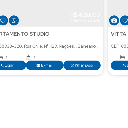
R$
425.000
Valor de Venda
RTAMENTO STUDIO
VITTA
 88338-320
,
Rua Chile
,
N°:
123
,
Nações
,
Balneário Camboriú
CEP: 88
,
Santa
1
1
Ligar
E-mail
WhatsApp