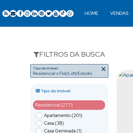
HOME
VENDAS
Ocupação 2 pessoas
Apartamentos 02 Dorm.
Apartamentos 03 Dorm.
Apartamentos 04 Dorm. ou +
Apartamentos Alto Padrão
Apartamentos Quadra Mar
Apartamentos Frente Mar
FILTROS DA BUSCA
Tipo de Imóvel:
Residencial » Flat/Loft/Estúdio
Tipo do Imóvel
Residencial (277)
Apartamento (201)
Casa (38)
Casa Geminada (1)