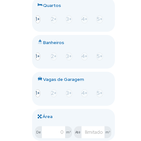
Quartos
1+
2+
3+
4+
5+
Banheiros
1+
2+
3+
4+
5+
Vagas de Garagem
1+
2+
3+
4+
5+
Área
De
m²
Até
m²