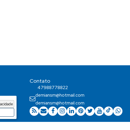
Contato
47988778822
demiansm@hotmail.com
demiansm@hotmail.com
vacidade
o