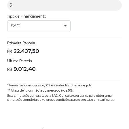
Tipo de Financiamento
SAC
Primeira Parcela
22.437,50
R$
Última Parcela
9.012,40
R$
* Para a maioria dos casos, 10% é a entrada mínima exigida.
** A taxa de juros média do mercado é de 5%.
Esta simulação utiliza a tabela
SAC
. Consulte seu banco para obter uma
simulação completa de valores e condições para o seu caso em particular.