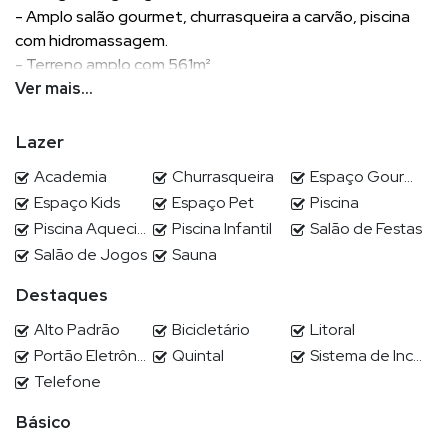
- Amplo salão gourmet, churrasqueira a carvão, piscina
com hidromassagem.
- Terreno amplo com 561m²
Ver mais...
A maior área de lazer em condomínio fechado em nossa
Região, venha conhecer!
Lazer
Academia
Churrasqueira
Espaço Gourmet
Espaço Kids
Espaço Pet
Piscina
POR QUE ESCOLHER DEMIAN?
Piscina Aquecida
Piscina Infantil
Salão de Festas
Demian Scussel Malburg, Corretor e Avaliador de imóveis de
Salão de Jogos
Sauna
alto padrão, lhe proporcionará completa assessoria na
Destaques
compra, venda, permuta ou locação de seu imóvel.
Alto Padrão
Bicicletário
Litoral
Portão Eletrônico
Quintal
Sistema de Incêndio
EXPERTISE DE DEMIAN ?
Telefone
Demian Scussel Malburg
, com formação em Psicologia e em
Básico
Marketing, com vasta experiência no setor de Construção Civil,