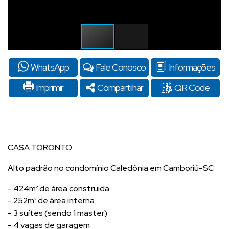
WhatsApp
Fale Conosco
Informações
Imprimir
Compartilhar
QR Code
CASA TORONTO
Alto padrão no condomínio Caledônia em Camboriú-SC
- 424m² de área construida
- 252m² de área interna
- 3 suítes (sendo 1 master)
- 4 vagas de garagem