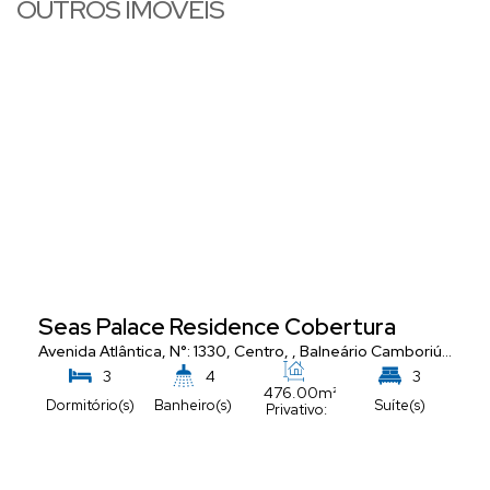
OUTROS IMÓVEIS
Seas Palace Residence Cobertura
Avenida Atlântica
,
N°:
1330
,
Centro
,
Balneário Camboriú
,
Santa
3
4
3
476
.00
m²
Dormitório(s)
Banheiro(s)
Suíte(s)
Privativo:
5
Vaga(s)