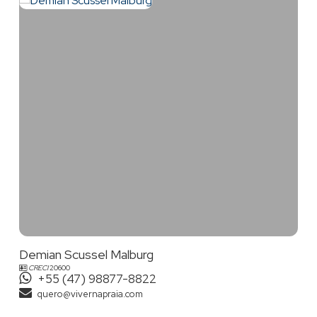
Demian Scussel Malburg
CRECI
20600
+55 (47) 98877-8822
quero@vivernapraia.com