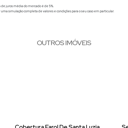
xa de juros média do mercado é de 5%.
r uma simulação completa de valores e condições para o seu caso em particular.
OUTROS IMÓVEIS
a
Cobertura Farol De Santa Luzia
Se