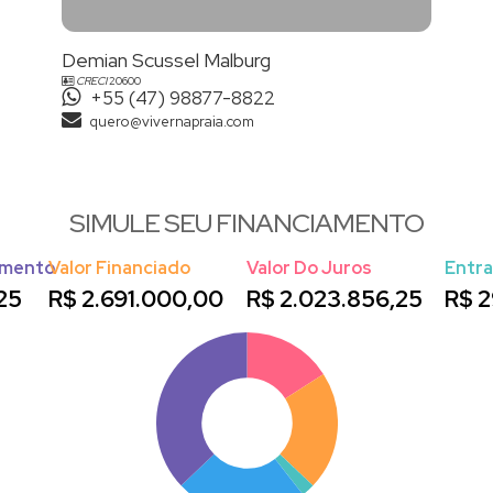
Demian Scussel Malburg
CRECI
20600
+55 (47) 98877-8822
quero@vivernapraia.com
SIMULE SEU FINANCIAMENTO
amento
Valor Financiado
Valor Do Juros
Entr
25
R$
2.691.000,00
R$
2.023.856,25
R$
2