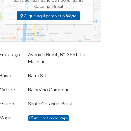
Barra Sul
,
Balneário Camboriú
,
Santa
Catarina
,
Brasil
Clique aqui para ver o
Mapa
Endereço:
Avenida Brasil
,
N°:
3551
,
Le
Majestic
Bairro:
Barra Sul
Cidade:
Balneário Camboriú
Estado:
Santa Catarina, Brasil
Mapa:
Abrir no Google Maps