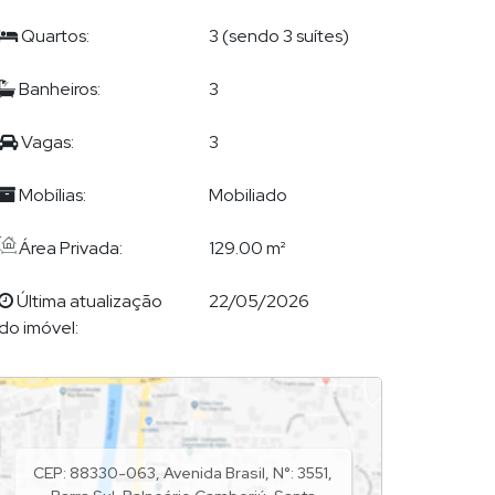
Quartos:
3 (sendo 3 suítes)
Banheiros:
3
Vagas:
3
Mobílias:
Mobiliado
Área Privada:
129.00 m²
Última atualização
22/05/2026
do imóvel:
CEP: 88330-063
,
Avenida Brasil
,
N°:
3551
,