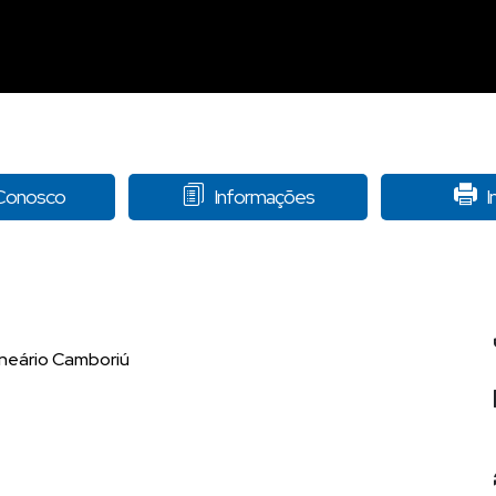
 Conosco
Informações
I
lneário Camboriú