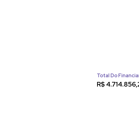
morar e principalmente, VIVER na PRAIA!
Apartamento em Balneário Camboriú
Apartamento Balneário Camboriú
Total Do Financi
R$
4.714.856,
Cobertura em Balneário Camboriú