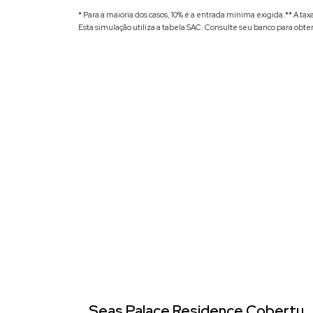
* Para a maioria dos casos, 10% é a entrada mínima exigida.
** A ta
Esta simulação utiliza a tabela
SAC
. Consulte seu banco para obte
Seas Palace Residence Cobertur