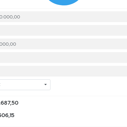
C
.687,50
506,15