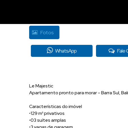
Fotos
WhatsApp
Fale
Le Majestic
Apartamento pronto para morar – Barra Sul, Ba
Características do imóvel
•129 m² privativos
•03 suítes amplas
•3 vagas de garagem