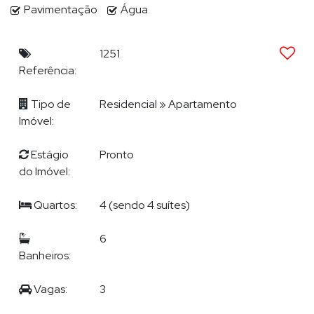
Pavimentação
Água
Descrição do empreendimento:
- Piscina infantil
- Hidromassagem na piscina
1251
- Academia
Referência:
- Sala de jogos
- Playground
Tipo de
Residencial
»
Apartamento
- Sala de Reunião
Imóvel:
- Spa
- Sauna
Estágio
Pronto
- Salão de festas
do Imóvel:
- Lounge
- Solarium
Quartos:
4 (sendo 4 suítes)
- Entrada p/ banhistas e box de praia
- Medidores de água, luz e gás individuais
6
- Pub
Banheiros:
- Reaproveitamento de água
- Sala de games
Vagas:
3
- Brinquedoteca