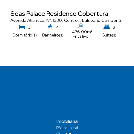
Seas Palace Residence Cobertura
Avenida Atlântica
,
N°:
1330
,
Centro
,
Balneário Camboriú
,
Santa
3
4
3
476
.00
m²
Dormitório(s)
Banheiro(s)
Suíte(s)
Privativo:
5
Vaga(s)
Imobiliária
Página inicial
Comprar