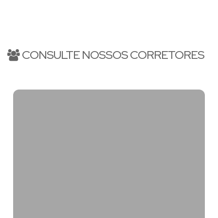
Balneário Camboriú
Praia Brava
em
-SC,
, Itajaí; especializando-
se no atendimento e comercialização de imóveis de alto
padrão. Em outras regiões dispõe de eficazes parceiros que o
auxiliam nos atendimentos.
CONSULTE NOSSOS CORRETORES
Venha conhecer a maravilhosa Balneário Camboriú, a princesa
do Atlântico. Excelente para investir, morar e principalmente,
VIVER na PRAIA!
Apartamento em Balneário Camboriú
Apartamento Balneário Camboriú
Cobertura em Balneário Camboriú