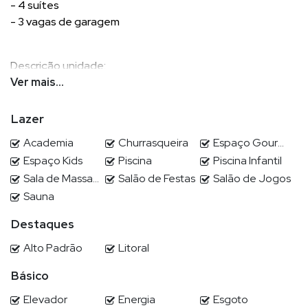
- 4 suítes
- 3 vagas de garagem
Descrição unidade:
- Living
Ver mais...
- Lavabo
- Área de Serviço
Lazer
- Acabamento em gesso
Academia
Churrasqueira
Espaço Gourmet
- Vista Panorâmica
Espaço Kids
Piscina
Piscina Infantil
- Aquecimento a Gás
Sala de Massagem
Salão de Festas
Salão de Jogos
- Lavabo de serviço
Sauna
- Automação SAVANT
- Climatização VRF Samsung
Destaques
- Home Theater + sonorização
- Finamente mobiliado e decorado
Alto Padrão
Litoral
- Cortinas automatizadas living
Básico
- Persianas automatizadas suites
- Portas com isolamento acustico
Elevador
Energia
Esgoto