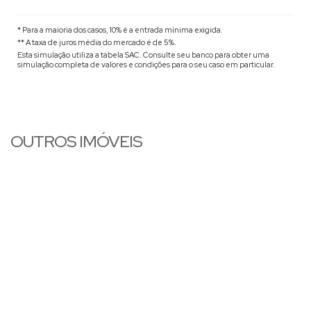
* Para a maioria dos casos, 10% é a entrada mínima exigida.
** A taxa de juros média do mercado é de 5%.
Esta simulação utiliza a tabela
SAC
. Consulte seu banco para obter uma
simulação completa de valores e condições para o seu caso em particular.
OUTROS IMÓVEIS