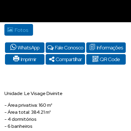
Fotos
WhatsApp
Fale Conosco
Informações
Imprimir
Compartilhar
QR Code
Unidade: Le Visage Divinite
- Área privativa: 160 m²
- Área total: 384.21 m²
- 4 dormitórios
- 6 banheiros