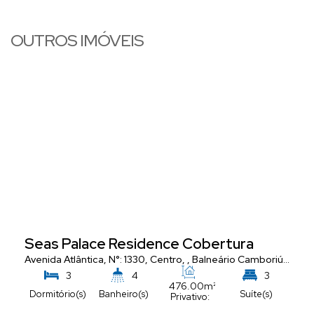
OUTROS IMÓVEIS
Seas Palace Residence Cobertura
Avenida Atlântica
,
N°:
1330
,
Centro
,
Balneário Camboriú
,
Santa
3
4
3
476
.00
m²
Dormitório(s)
Banheiro(s)
Suíte(s)
Privativo:
5