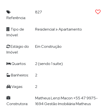
Playground
Reaproveitamento de água
827
Sauna
Referência:
Spa
Entrada p/ banhistas e box de praia
Tipo de
Residencial
»
Apartamento
Hall de entrada decorado e mobiliado
Imóvel:
Interfone
Medidores de água, luz e gás individuais
Estágio do
Em Construção
Piscina
Imóvel:
Quartos:
2 (sendo 1 suíte)
APARTAMENTO
Banheiros:
2
Sala de estar e jantar integrada
Cozinha
Vagas:
2
Área de Serviço
Sacada C/ Churrasqueira a carvão
Matheus Lenzi Macon +55 47 9975-
Rebaixamento em Gesso
Construtora:
1694 Gestão Imobiliária Matheus
Banheiro Social