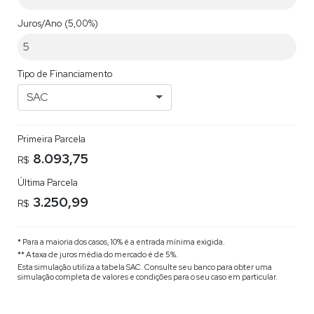
Juros/Ano
(5,00%)
Tipo de Financiamento
SAC
Primeira Parcela
8.093,75
R$
Última Parcela
3.250,99
R$
* Para a maioria dos casos, 10% é a entrada mínima exigida.
** A taxa de juros média do mercado é de 5%.
Esta simulação utiliza a tabela
SAC
. Consulte seu banco para obter uma
simulação completa de valores e condições para o seu caso em particular.