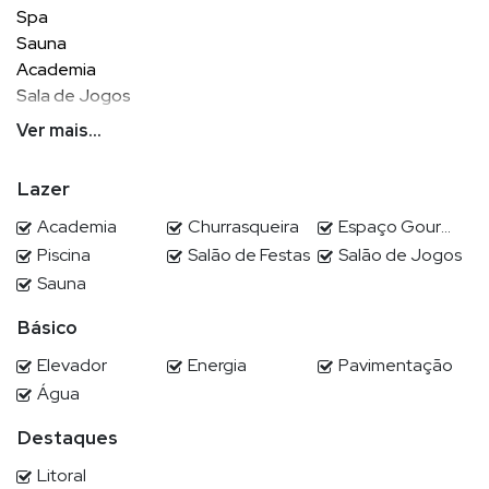
Spa
Sauna
Academia
Sala de Jogos
Salão de Festas
Ver mais...
Brinquedoteca
Piscina com raia
Lazer
Bicicletário
Playground
Academia
Churrasqueira
Espaço Gourmet
Espaço Gourmet
Piscina
Salão de Festas
Salão de Jogos
Brinquedoteca
Sauna
Elevador
Básico
Espaço gourmet
Piscina adulta
Elevador
Energia
Pavimentação
Piscina infantil
Água
Salão de festas
Sala de jogos
Destaques
Academia
Litoral
Guarita de segurança