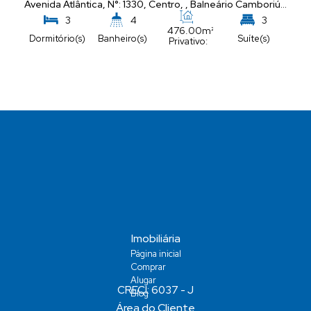
Avenida Atlântica
,
N°:
1330
,
Centro
,
Balneário Camboriú
,
Santa
3
4
3
476
.00
m²
Dormitório(s)
Banheiro(s)
Suíte(s)
Privativo:
5
Vaga(s)
Imobiliária
Página inicial
Comprar
Alugar
Blog
Área do Cliente