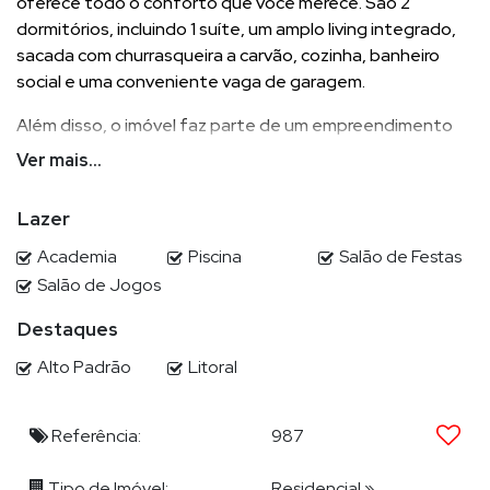
oferece todo o conforto que você merece. São 2
dormitórios, incluindo 1 suíte, um amplo living integrado,
sacada com churrasqueira a carvão, cozinha, banheiro
social e uma conveniente vaga de garagem.
Além disso, o imóvel faz parte de um empreendimento
recém-entregue, com diversas comodidades para tornar
Ver mais...
a sua vida mais prática e agradável. Desfrute de um salão
de festas, academia, piscina, lavanderia, sala de jogos,
Lazer
espaço de coworking, área para descanso e cozinha
compartilhada.
Academia
Piscina
Salão de Festas
Salão de Jogos
Destaques
POR QUE ESCOLHER DEMIAN?
Alto Padrão
Litoral
Demian Scussel Malburg, Corretor e Avaliador de imóveis de
alto padrão, lhe proporcionará completa assessoria na
Referência:
987
compra, venda, permuta ou locação de seu imóvel.
Tipo de Imóvel:
Residencial
»