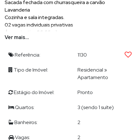
Sacada fechada com churrasqueira a carvão
Lavanderia
Cozinha e sala integradas.
02 vagas individuais privativas
Área privativa 86,66 m²
Ver mais...
Condomínio 560,00.
Iptu 297,00
Referência:
1130
Tipo de Imóvel:
Residencial
»
POR QUE ESCOLHER DEMIAN?
Apartamento
Demian Scussel Malburg, Corretor e Avaliador de imóveis de
alto padrão, lhe proporcionará completa assessoria na
Estágio do Imóvel:
Pronto
compra, venda, permuta ou locação de seu imóvel.
Quartos:
3 (sendo 1 suíte)
Banheiros:
2
EXPERTISE DE DEMIAN ?
Demian Scussel Malburg
, com formação em Psicologia e em
Vagas:
2