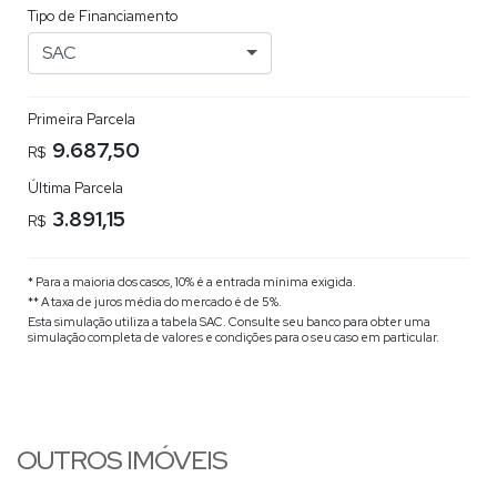
Tipo de Financiamento
SAC
Primeira Parcela
9.687,50
R$
Última Parcela
3.891,15
R$
* Para a maioria dos casos, 10% é a entrada mínima exigida.
** A taxa de juros média do mercado é de 5%.
Esta simulação utiliza a tabela
SAC
. Consulte seu banco para obter uma
simulação completa de valores e condições para o seu caso em particular.
OUTROS IMÓVEIS