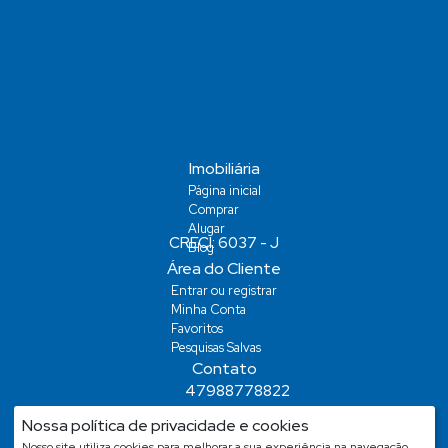
Imobiliária
Página inicial
Comprar
Alugar
Blog
Área do Cliente
Entrar ou registrar
Minha Conta
Favoritos
Pesquisas Salvas
Contato
47988778822
demiansm@hotmail.com
Nossa política de privacidade e cookies
demiansm@hotmail.com
Nosso site utiliza cookies para melhorar a sua experiência na navegação.