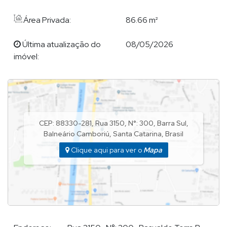
Marketing, com vasta experiência no setor de Construção Civil,
atuando no ramo imobiliário em Balneário Camboriu e região,
Área Privada:
86.66 m²
desde 2009, em construtoras renomadas e a frente do
Departamento Comercial; neste tempo desenvolveu uma
Última atualização do
08/05/2026
enorme rede de relacionamento com proprietários,
imóvel:
investidores, imobiliárias e corretores da cidade, e hoje pode
seguramente buscar ótimas parcerias para encontrar algum
imóvel que eventualmente ainda não disponha em sua pauta.
Demian hoje é conhecido no meio da corretagem por sua
transparência, prestatividade, dedicação, ética e
CEP: 88330-281
,
Rua 3150
,
N°:
300
,
Barra Sul
,
confiabilidade, que o fazem uma referência entre os parceiros
Balneário Camboriú
,
Santa Catarina
,
Brasil
de negócios.
Clique aqui para ver o
Mapa
BALNEÁRIO CAMBORIÚ
-SC
Demian, atua em todo o litoral Catarinense, particularmente
Balneário Camboriú
Praia Brava
em
-SC,
, Itajaí; especializando-
se no atendimento e comercialização de imóveis de alto