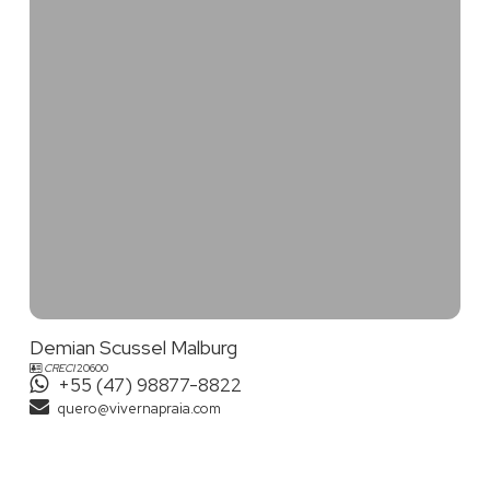
Demian Scussel Malburg
CRECI
20600
+55 (47) 98877-8822
quero@vivernapraia.com