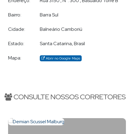
Endereço:
Rua 3150
,
N°:
300
,
Basualdo Torre B
padrão. Em outras regiões dispõe de eficazes parceiros que o
auxiliam nos atendimentos.
Bairro:
Barra Sul
Cidade:
Balneário Camboriú
Estado:
Santa Catarina, Brasil
Mapa:
Abrir no Google Maps
CONSULTE NOSSOS CORRETORES