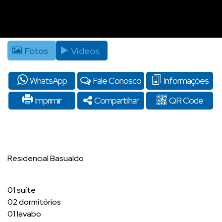
Fotos
Vídeos
WhatsApp
Fale Conosco
Informações
Imprimir
Compartilhar
QR Code
Residencial Basualdo
01 suíte
02 dormitórios
01 lavabo