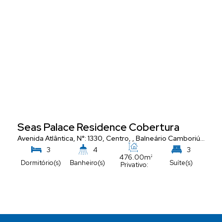
Seas Palace Residence Cobertura
Avenida Atlântica
,
N°:
1330
,
Centro
,
Balneário Camboriú
,
Santa
3
4
3
476
.00
m²
Dormitório(s)
Banheiro(s)
Suíte(s)
Privativo:
5
Vaga(s)