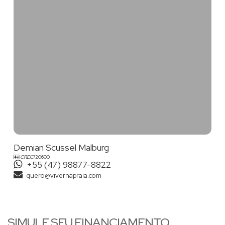
Balneário Camboriú
Praia Brava
em
-SC,
, Itajaí; especializando-
se no atendimento e comercialização de imóveis de alto
padrão. Em outras regiões dispõe de eficazes parceiros que o
auxiliam nos atendimentos.
Venha conhecer a maravilhosa Balneário Camboriú, a princesa
do Atlântico. Excelente para investir, morar e principalmente,
VIVER na PRAIA!
Demian Scussel Malburg
CRECI
20600
+55 (47) 98877-8822
quero@vivernapraia.com
SIMULE SEU FINANCIAMENTO