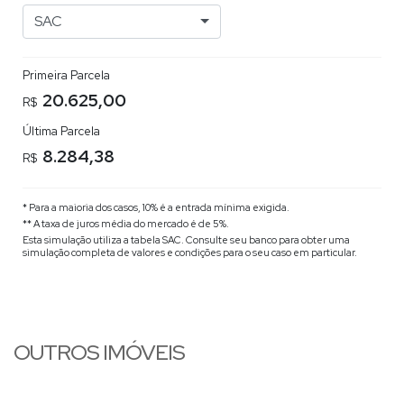
SAC
Primeira Parcela
20.625,00
R$
Última Parcela
8.284,38
R$
* Para a maioria dos casos, 10% é a entrada mínima exigida.
** A taxa de juros média do mercado é de 5%.
Esta simulação utiliza a tabela
SAC
. Consulte seu banco para obter uma
simulação completa de valores e condições para o seu caso em particular.
OUTROS IMÓVEIS