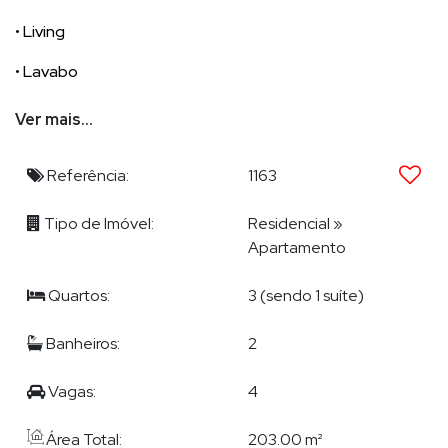
• Living
• Lavabo
• Acabamento em gesso
Ver mais...
• Churrasqueira
Referência:
1163
• Sacada
Tipo de Imóvel:
Residencial
»
• Sala de Estar
Apartamento
• Varanda
Quartos:
3 (sendo 1 suíte)
• Vista Panorâmica
Banheiros:
2
Edfício
Vagas:
4
Área Total:
203.00 m²