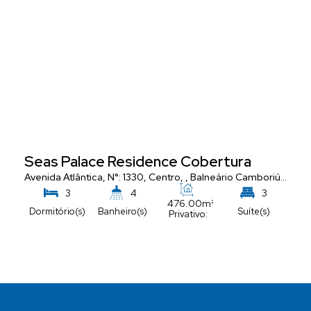
Seas Palace Residence Cobertura
Avenida Atlântica
,
N°:
1330
,
Centro
,
Balneário Camboriú
,
Santa
3
4
3
476
.00
m²
Dormitório(s)
Banheiro(s)
Suíte(s)
Privativo:
5
Vaga(s)