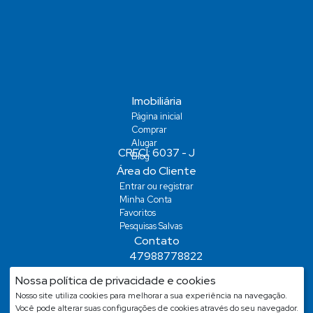
Imobiliária
Página inicial
Comprar
Alugar
Blog
Área do Cliente
Entrar ou registrar
Minha Conta
Favoritos
Pesquisas Salvas
Contato
47988778822
demiansm@hotmail.com
Nossa política de privacidade e cookies
demiansm@hotmail.com
Nosso site utiliza cookies para melhorar a sua experiência na navegação.
Você pode alterar suas configurações de cookies através do seu navegador.