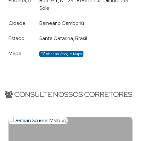
Endereço:
Rua 1911
,
N°:
29
,
Residencial Dimora del
Demian Scussel Malburg
, com formação em Psicologia e em
Sole
Marketing, com vasta experiência no setor de Construção Civil,
atuando no ramo imobiliário em Balneário Camboriu e região,
Cidade:
Balneário Camboriú
desde 2009, em construtoras renomadas e a frente do
Departamento Comercial; neste tempo desenvolveu uma
Estado:
Santa Catarina, Brasil
enorme rede de relacionamento com proprietários,
investidores, imobiliárias e corretores da cidade, e hoje pode
Mapa:
Abrir no Google Maps
seguramente buscar ótimas parcerias para encontrar algum
imóvel que eventualmente ainda não disponha em sua pauta.
Demian hoje é conhecido no meio da corretagem por sua
transparência, prestatividade, dedicação, ética e
confiabilidade, que o fazem uma referência entre os parceiros
CONSULTE NOSSOS CORRETORES
de negócios.
BALNEÁRIO CAMBORIÚ
-SC
Demian, atua em todo o litoral Catarinense, particularmente