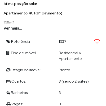
ótima posição solar
Apartamento 401 (9º pavimento)
135m2
2 suítes + 1 dormitório
Ver mais...
Banheiro social
3 vagas
Referência:
1337
Tipo de Imóvel:
Residencial
»
Apartamento
POR QUE ESCOLHER DEMIAN?
Estágio do Imóvel:
Pronto
Demian Scussel Malburg, Corretor e Avaliador de imóveis de
alto padrão, lhe proporcionará completa assessoria na
Quartos:
3 (sendo 2 suítes)
compra, venda, permuta ou locação de seu imóvel.
Banheiros:
3
EXPERTISE DE DEMIAN ?
Vagas:
3