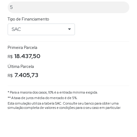
Tipo de Financiamento
SAC
Primeira Parcela
18.437,50
R$
Última Parcela
7.405,73
R$
* Para a maioria dos casos, 10% é a entrada mínima exigida.
** A taxa de juros média do mercado é de 5%.
Esta simulação utiliza a tabela
SAC
. Consulte seu banco para obter uma
simulação completa de valores e condições para o seu caso em particular.