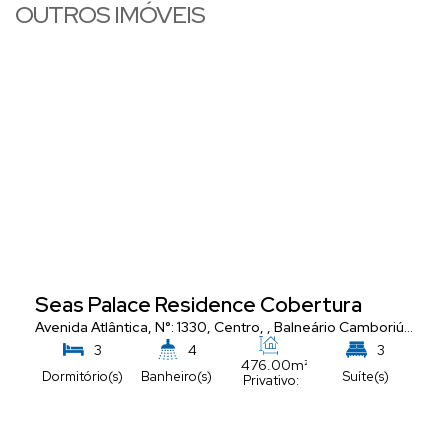
OUTROS IMÓVEIS
Seas Palace Residence Cobertura
Avenida Atlântica
,
N°:
1330
,
Centro
,
Balneário Camboriú
,
Santa
3
4
3
476
.00
m²
Dormitório(s)
Banheiro(s)
Suíte(s)
Privativo:
5
Vaga(s)