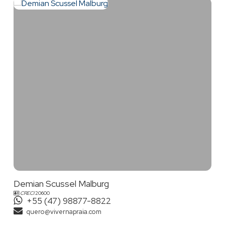
Demian Scussel Malburg
CRECI
20600
+55 (47) 98877-8822
quero@vivernapraia.com