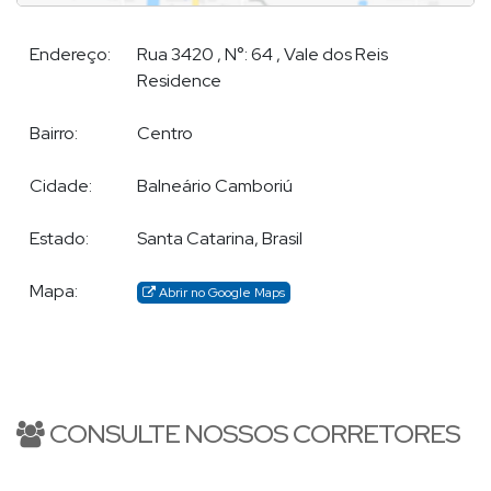
BALNEÁRIO CAMBORIÚ
-SC
Endereço:
Rua 3420
,
N°:
64
,
Vale dos Reis
Demian, atua em todo o litoral Catarinense, particularmente
Residence
Balneário Camboriú
Praia Brava
em
-SC,
, Itajaí; especializando-
se no atendimento e comercialização de imóveis de alto
Bairro:
Centro
padrão. Em outras regiões dispõe de eficazes parceiros que o
auxiliam nos atendimentos.
Cidade:
Balneário Camboriú
Estado:
Santa Catarina, Brasil
Mapa:
Abrir no Google Maps
CONSULTE NOSSOS CORRETORES