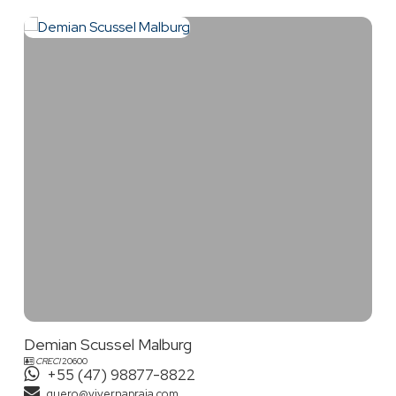
Demian Scussel Malburg
CRECI
20600
+55 (47) 98877-8822
quero@vivernapraia.com