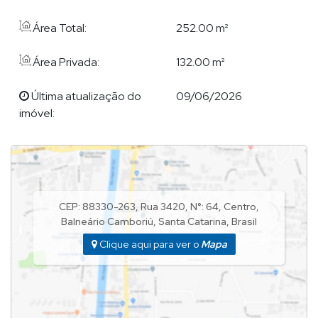
Área Total:
252.00 m²
EXPERTISE DE DEMIAN ?
Área Privada:
132.00 m²
Demian Scussel Malburg
, com formação em Psicologia e em
Marketing, com vasta experiência no setor de Construção Civil,
Última atualização do
09/06/2026
atuando no ramo imobiliário em Balneário Camboriu e região,
imóvel:
desde 2009, em construtoras renomadas e a frente do
Departamento Comercial; neste tempo desenvolveu uma
enorme rede de relacionamento com proprietários,
investidores, imobiliárias e corretores da cidade, e hoje pode
seguramente buscar ótimas parcerias para encontrar algum
imóvel que eventualmente ainda não disponha em sua pauta.
CEP: 88330-263
,
Rua 3420
,
N°:
64
,
Centro
,
Balneário Camboriú
,
Santa Catarina
,
Brasil
Demian hoje é conhecido no meio da corretagem por sua
transparência, prestatividade, dedicação, ética e
Clique aqui para ver o
Mapa
confiabilidade, que o fazem uma referência entre os parceiros
de negócios.