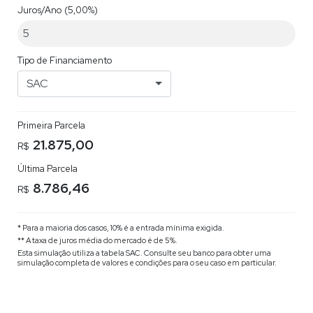
Juros/Ano
(5,00%)
Tipo de Financiamento
SAC
Primeira Parcela
21.875,00
R$
Última Parcela
8.786,46
R$
* Para a maioria dos casos, 10% é a entrada mínima exigida.
** A taxa de juros média do mercado é de 5%.
Esta simulação utiliza a tabela
SAC
. Consulte seu banco para obter uma
simulação completa de valores e condições para o seu caso em particular.