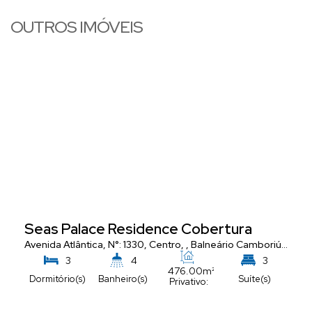
OUTROS IMÓVEIS
Seas Palace Residence Cobertura
Avenida Atlântica
,
N°:
1330
,
Centro
,
Balneário Camboriú
,
Santa
3
4
3
476
.00
m²
Dormitório(s)
Banheiro(s)
Suíte(s)
Privativo:
5