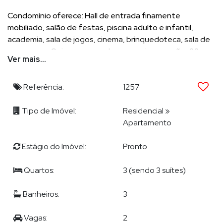
Condomínio oferece: Hall de entrada finamente
mobiliado, salão de festas, piscina adulto e infantil,
academia, sala de jogos, cinema, brinquedoteca, sala de
massagem, Quiosque com churrasqueira a carvão, 03
Ver mais...
elevadores sendo 02 sociais e 01 serviço e portaria 24
horas.
Referência:
1257
Área privativa: 132,19m²
Tipo de Imóvel:
Residencial
»
Área total: 252,01m²
Apartamento
Estágio do Imóvel:
Pronto
Quartos:
3 (sendo 3 suítes)
POR QUE ESCOLHER DEMIAN?
Demian Scussel Malburg, Corretor e Avaliador de imóveis de
Banheiros:
3
alto padrão, lhe proporcionará completa assessoria na
compra, venda, permuta ou locação de seu imóvel.
Vagas:
2