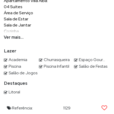
Apartamento Villa Alba:
04 Suítes
Área de Serviço
Sala de Estar
Sala de Jantar
Cozinha
Churrasqueira a carvão
Ver mais...
Lavabo
03 Vagas Privativas
Lazer
142m²
Academia
Churrasqueira
Espaço Gourmet
Piscina
Piscina Infantil
Salão de Festas
Salão de Jogos
Características do Imóvel
Destaques
Área de Serviço
Litoral
Sala de Estar
Sala de Jantar
Cozinha
Referência:
1129
Lavabo