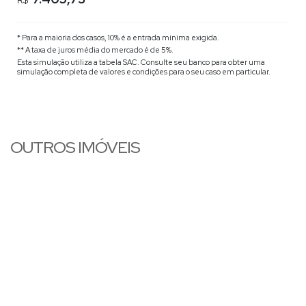
R$
* Para a maioria dos casos, 10% é a entrada mínima exigida.
** A taxa de juros média do mercado é de 5%.
Esta simulação utiliza a tabela
SAC
. Consulte seu banco para obter uma
simulação completa de valores e condições para o seu caso em particular.
OUTROS IMÓVEIS