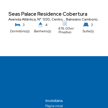
Seas Palace Residence Cobertura
Avenida Atlântica
,
N°:
1330
,
Centro
,
Balneário Camboriú
,
Santa
3
4
3
476
.00
m²
Dormitório(s)
Banheiro(s)
Suíte(s)
Privativo:
5
Vaga(s)
Imobiliária
Página inicial