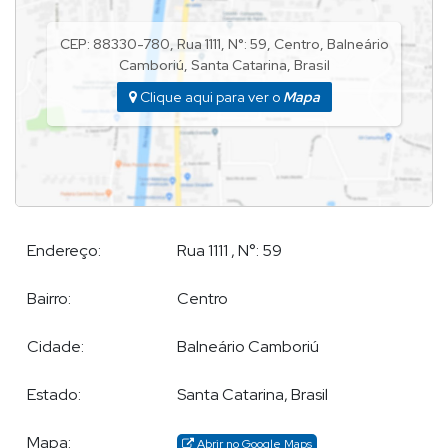
Câmeras de Segurança
Gás Central
CEP: 88330-780
,
Rua 1111
,
N°:
59
,
Centro
,
Balneário
Elevador
Camboriú
,
Santa Catarina
,
Brasil
Hall Decorado e Mobiliado
Clique aqui para ver o
Mapa
Balneário Camboriú / SC
Entregue no final de 2023.
Endereço:
Rua 1111
,
N°:
59
POR QUE ESCOLHER DEMIAN?
Bairro:
Centro
Demian Scussel Malburg, Corretor e Avaliador de imóveis de
Cidade:
Balneário Camboriú
alto padrão, lhe proporcionará completa assessoria na
compra, venda, permuta ou locação de seu imóvel.
Estado:
Santa Catarina, Brasil
Mapa:
Abrir no Google Maps