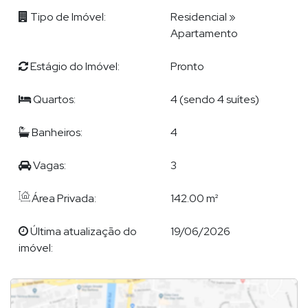
Churrasqueira
Tipo de Imóvel:
Residencial
»
Piso Laminado
Apartamento
Piso Porcelanato
Estágio do Imóvel:
Pronto
Características do Empreendimento
Sauna
Quartos:
4 (sendo 4 suítes)
Gerador
Sala de Jogos
Banheiros:
4
Salão de Festas
Piscina
Vagas:
3
Spa
Espaço Gourmet
Área Privada:
142.00 m²
Espaço Fitness
Medidores Individuais
Última atualização do
19/06/2026
Captação de Água
imóvel:
Portão Eletrônico
Playground
Brinquedoteca
Piscina Infantil