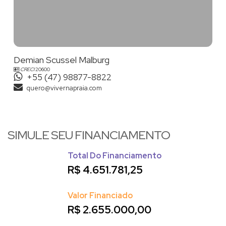
Demian, atua em todo o litoral Catarinense, particularmente
Balneário Camboriú
Praia Brava
em
-SC,
, Itajaí; especializando-
se no atendimento e comercialização de imóveis de alto
padrão. Em outras regiões dispõe de eficazes parceiros que o
auxiliam nos atendimentos.
Demian Scussel Malburg
CRECI
20600
+55 (47) 98877-8822
quero@vivernapraia.com
SIMULE SEU FINANCIAMENTO
Total Do Financiamento
R$
4.651.781,25
Valor Financiado
R$
2.655.000,00